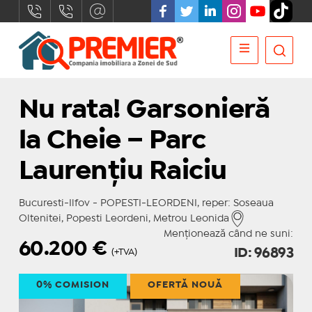
Nu rata! Garsonieră
la Cheie – Parc
Laurențiu Raiciu
Bucuresti-Ilfov - POPESTI-LEORDENI, reper: Soseaua
Oltenitei, Popesti Leordeni, Metrou Leonida
Menționează când ne suni:
60.200
€
ID: 96893
(+TVA)
0% COMISION
OFERTĂ NOUĂ