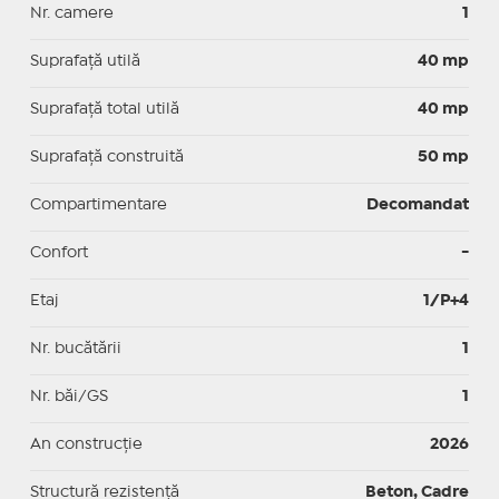
Nr. camere
1
Suprafaţă utilă
40 mp
Suprafaţă total utilă
40 mp
Suprafaţă construită
50 mp
Compartimentare
Decomandat
Confort
-
Etaj
1/P+4
Nr. bucătării
1
Nr. băi/GS
1
An construcție
2026
Structură rezistență
Beton, Cadre