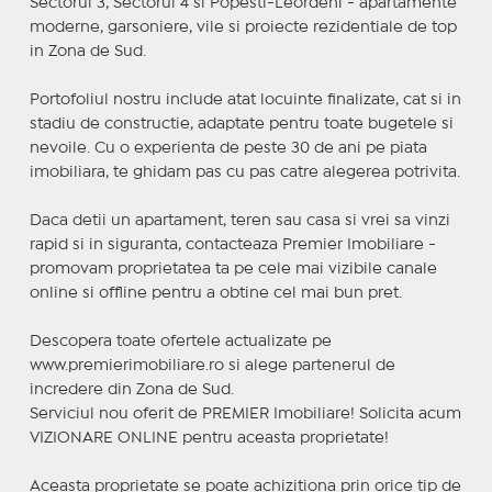
Sectorul 3, Sectorul 4 si Popesti-Leordeni - apartamente
moderne, garsoniere, vile si proiecte rezidentiale de top
in Zona de Sud.
Portofoliul nostru include atat locuinte finalizate, cat si in
stadiu de constructie, adaptate pentru toate bugetele si
nevoile. Cu o experienta de peste 30 de ani pe piata
imobiliara, te ghidam pas cu pas catre alegerea potrivita.
Daca detii un apartament, teren sau casa si vrei sa vinzi
rapid si in siguranta, contacteaza Premier Imobiliare -
promovam proprietatea ta pe cele mai vizibile canale
online si offline pentru a obtine cel mai bun pret.
Descopera toate ofertele actualizate pe
www.premierimobiliare.ro si alege partenerul de
incredere din Zona de Sud.
Serviciul nou oferit de PREMIER Imobiliare! Solicita acum
VIZIONARE ONLINE pentru aceasta proprietate!
Aceasta proprietate se poate achizitiona prin orice tip de