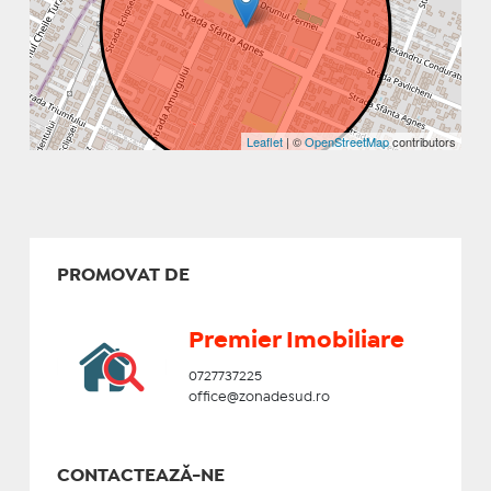
Leaflet
| ©
OpenStreetMap
contributors
PROMOVAT DE
Premier Imobiliare
0727737225
office@zonadesud.ro
CONTACTEAZĂ-NE