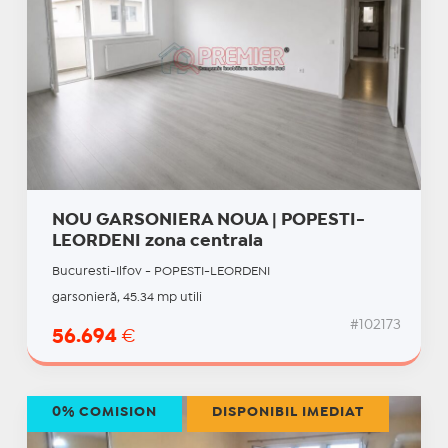
NOU GARSONIERA NOUA | POPESTI-
LEORDENI zona centrala
Bucuresti-Ilfov - POPESTI-LEORDENI
garsonieră, 45.34 mp utili
#102173
56.694
€
0% COMISION
DISPONIBIL IMEDIAT