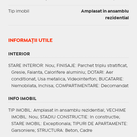
Tip imobil
Amplasat in ansamblu
rezidential
INFORMAŢII UTILE
INTERIOR
STARE INTERIOR
: Nou;
FINISAJE
: Parchet triplu stratificat,
Gresie, Faianta, Calorifere aluminiu;
DOTARI
: Aer
conditionat, Usa metalica, Videointerfon;
BUCATARIE
:
Nemobilata, Inchisa;
COMPARTIMENTARE
: Decomandat
INFO IMOBIL
TIP IMOBIL
: Amplasat in ansamblu rezidential;
VECHIME
IMOBIL
: Nou;
STADIU CONSTRUCTIE
: In constructie;
STARE IMOBIL
: Exceptionala;
TIPURI DE APARTAMENTE
:
Garsoniere;
STRUCTURA
: Beton, Cadre