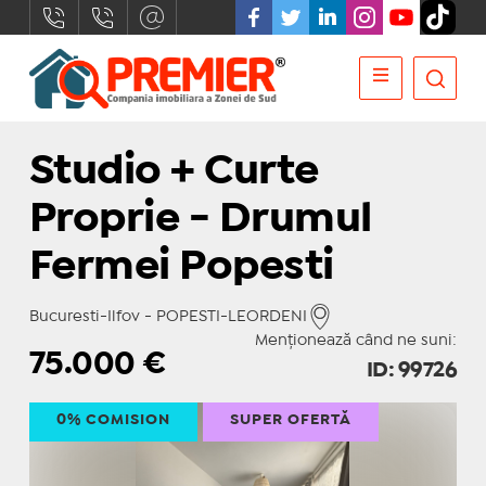
Studio + Curte
Proprie - Drumul
Fermei Popesti
Bucuresti-Ilfov - POPESTI-LEORDENI
Menționează când ne suni:
75.000
€
ID: 99726
0% COMISION
SUPER OFERTĂ