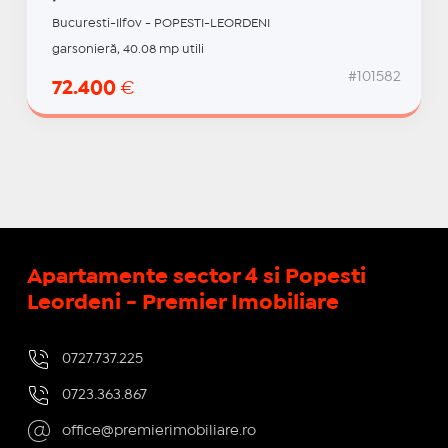
Bucuresti-Ilfov - POPESTI-LEORDENI
garsonieră, 40.08 mp utili
#101582
72.400
€
Apartamente sector 4 si Popesti
Leordeni - Premier Imobiliare
0727.737.225
0723.363.867
office@premierimobiliare.ro