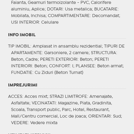
Faianta, Geamuri termoizolante - PVC, Calorifere
aluminiu, Aplice;
DOTARI
: Usa metalica;
BUCATARIE
:
Mobilata, Inchisa;
COMPARTIMENTARE
: Decomandat;
USI INTERIOR
: Celulare
INFO IMOBIL
TIP IMOBIL
: Amplasat in ansamblu rezidential;
TIPURI DE
APARTAMENTE
: Garsoniere, 2 camere;
STRUCTURA
:
Beton, Cadre;
PERETI EXTERIORI
: Beton;
PERETI
INTERIORI
: Beton;
CONFORT
: I;
PLANSEE
: Beton armat;
FUNDATIE
: Cu Ziduri (Beton Turnat)
IMPREJURIMI
ACCES
: Acces mixt;
STRAZI LIMITROFE
: Amenajate,
Asfaltate;
VECINATATI
: Magazine, Piata, Gradinita,
Scoala, Transport public, Parc, Hotel, Restaurant,
Mall/Centru comercial, Loc de joaca;
ORIENTARI
: Sud;
VEDERE
: Vedere mixta