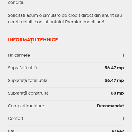
conditii.
Solicitati acum o simulare de credit direct din anunt sau
cereti detalii consultantului Premier Imobiliare!
INFORMAȚII TEHNICE
Nr. camere
1
Suprafaţă utilă
56.47 mp
Suprafaţă total utilă
56.47 mp
Suprafaţă construită
68 mp
Compartimentare
Decomandat
Confort
I
Etaj
P/P+2