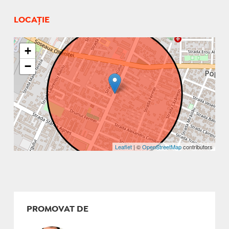
LOCAȚIE
+
−
Leaflet
| ©
OpenStreetMap
contributors
PROMOVAT DE