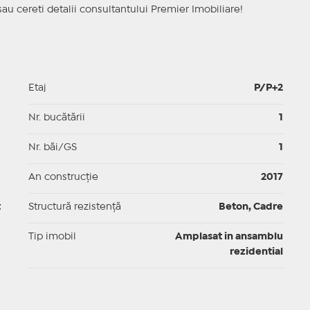
sau cereti detalii consultantului Premier Imobiliare!
1
Etaj
P/P+2
p
Nr. bucătării
1
p
Nr. băi/GS
1
p
An construcție
2017
t
Structură rezistență
Beton, Cadre
I
Tip imobil
Amplasat in ansamblu
rezidential