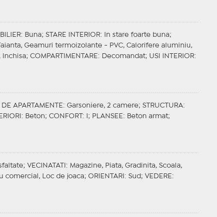
BILIER
: Buna;
STARE INTERIOR
: In stare foarte buna;
 Faianta, Geamuri termoizolante - PVC, Calorifere aluminiu,
, Inchisa;
COMPARTIMENTARE
: Decomandat;
USI INTERIOR
:
I DE APARTAMENTE
: Garsoniere, 2 camere;
STRUCTURA
:
ERIORI
: Beton;
CONFORT
: I;
PLANSEE
: Beton armat;
sfaltate;
VECINATATI
: Magazine, Piata, Gradinita, Scoala,
ru comercial, Loc de joaca;
ORIENTARI
: Sud;
VEDERE
: