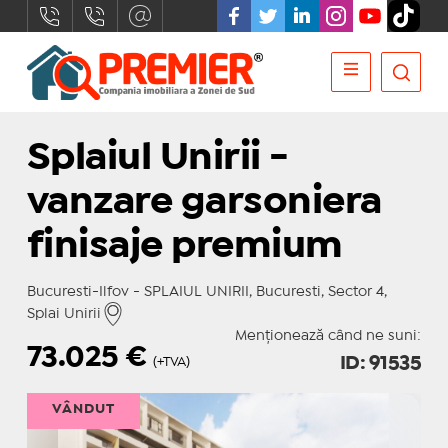
Splaiul Unirii -
vanzare garsoniera
finisaje premium
Bucuresti-Ilfov - SPLAIUL UNIRII, Bucuresti, Sector 4,
Splai Unirii
Menționează când ne suni:
73.025
€
ID: 91535
(+TVA)
VÂNDUT