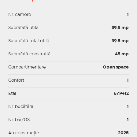
Nr. camere
1
Suprafaţă utilă
39.5 mp
Suprafaţă total utilă
39.5 mp
Suprafaţă construită
45 mp
Compartimentare
Open space
Confort
I
Etaj
6/P+12
Nr. bucătării
1
Nr. băi/GS
1
An construcție
2025