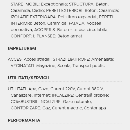
STARE IMOBIL
: Exceptionala;
STRUCTURA
: Beton,
Caramida, Cadre;
PERETI EXTERIORI
: Beton, Caramida;
IZOLATIE EXTERIOARA
: Polistiren expandat;
PERETI
INTERIORI
: Beton, Caramida;
FATADA
: Vopsea
decorativa;
ACOPERIS
: Beton - terasa circulabila;
CONFORT
: I;
PLANSEE
: Beton armat
IMPREJURIMI
ACCES
: Acces stradal;
STRAZI LIMITROFE
: Amenajate;
VECINATATI
: Magazine, Scoala, Transport public
UTILITATI/SERVICII
UTILITATI
: Apa, Gaze, Curent 220V, Curent 380 V,
Canalizare, Internet;
INCALZIRE
: Centrală proprie;
COMBUSTIBIL INCALZIRE
: Gaze naturale;
CONTORIZARE
: Gaz, Curent electric, Contor apa
PERFORMANTA