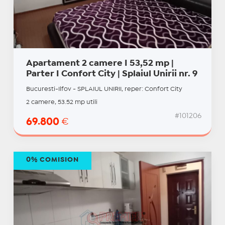
Apartament 2 camere I 53,52 mp |
Parter I Confort City | Splaiul Unirii nr. 9
Bucuresti-Ilfov - SPLAIUL UNIRII, reper: Confort City
2 camere, 53.52 mp utili
#101206
69.800
€
0% COMISION