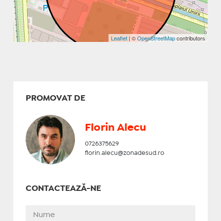
Leaflet
| ©
OpenStreetMap
contributors
PROMOVAT DE
Florin Alecu
0726375629
florin.alecu@zonadesud.ro
CONTACTEAZĂ-NE