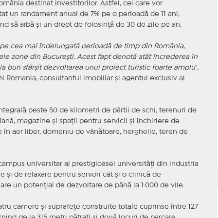
omânia destinat investitorilor. Astfel, cei care vor
antat un randament anual de 7% pe o perioadă de 11 ani,
nd să aibă şi un drept de folosinţă de 30 de zile pe an.
e pe cea mai îndelungată perioadă de timp din România,
ele zone din Bucureşti. Acest fapt denotă atât încrederea în
la bun sfârşit dezvoltarea unui proiect turistic foarte amplu
",
 Romania, consultantul imobiliar şi agentul exclusiv al
integrală peste 50 de kilometri de pârtii de schi, terenuri de
liană, magazine şi spaţii pentru servicii şi închiriere de
 în aer liber, domeniu de vânătoare, herghelie, teren de
 campus universitar al prestigioasei universităţi din industria
re şi de relaxare pentru seniori cât şi o clinică de
 are un potenţial de dezvoltare de până la 1.000 de vile.
atru camere şi suprafeţe construite totale cuprinse între 127
rnind de la 315 metri pătraţi şi două locuri de parcare