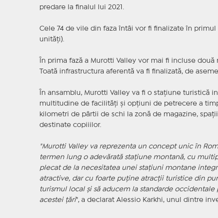
predare la finalul lui 2021.
Cele 74 de vile din faza întâi vor fi finalizate în primul
unităţi).
În prima fază a Murotti Valley vor mai fi incluse două 
Toată infrastructura aferentă va fi finalizată, de aseme
În ansamblu, Murotti Valley va fi o staţiune turistică i
multitudine de facilităţi şi opţiuni de petrecere a ti
kilometri de pârtii de schi la zonă de magazine, spaţi
destinate copiiilor.
"Murotti Valley va reprezenta un concept unic în Rom
termen lung o adevărată staţiune montană, cu multiple 
plecat de la necesitatea unei staţiuni montane integ
atractive, dar cu foarte puţine atracţii turistice din 
turismul local şi să aducem la standarde occidentale 
acestei ţări
", a declarat Alessio Karkhi, unul dintre inve