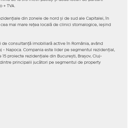
o + TVA.
ezidenţiale din zonele de nord şi de sud ale Capitalei, în
cea mai mare reţea locală de clinici stomalogice, ieşind
de consultanţă imobiliară active în România, având
luj - Napoca. Compania este lider pe segmentul rezidenţial,
e 15 proiecte rezidenţiale din Bucureşti, Braşov, Cluj-
intre principalii jucători pe segmentul de property