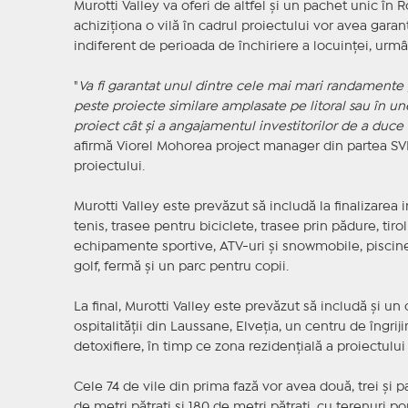
Murotti Valley va oferi de altfel şi un pachet unic în R
achiziţiona o vilă în cadrul proiectului vor avea gar
indiferent de perioada de închiriere a locuinţei, urmâ
"
Va fi garantat unul dintre cele mai mari randament
peste proiecte similare amplasate pe litoral sau în un
proiect cât şi a angajamentul investitorilor de a duce 
afirmă Viorel Mohorea project manager din partea SVN
proiectului.
Murotti Valley este prevăzut să includă la finalizarea 
tenis, trasee pentru biciclete, trasee prin pădure, tiro
echipamente sportive, ATV-uri şi snowmobile, piscine
golf, fermă şi un parc pentru copii.
La final, Murotti Valley este prevăzut să includă şi un
ospitalităţii din Laussane, Elveţia, un centru de îngriji
detoxifiere, în timp ce zona rezidenţială a proiectului
Cele 74 de vile din prima fază vor avea două, trei şi p
de metri pătraţi şi 180 de metri pătraţi, cu terenuri po