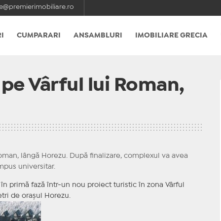
e@premierimobiliare.ro
I
CUMPARARI
ANSAMBLURI
IMOBILIARE GRECIA
 pe Vârful lui Roman,
 Roman, lângă Horezu. După finalizare, complexul va avea
mpus universitar.
 primă fază într-un nou proiect turistic în zona Vârful
etri de oraşul Horezu.