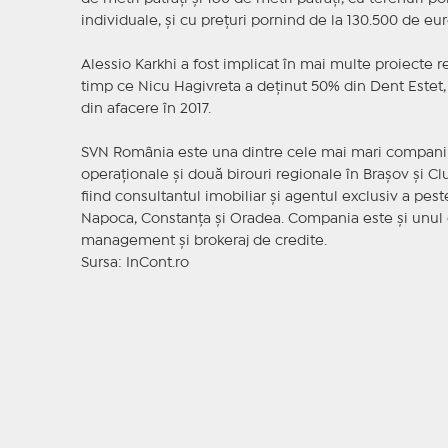
individuale, şi cu preţuri pornind de la 130.500 de eur
Alessio Karkhi a fost implicat în mai multe proiecte r
timp ce Nicu Hagivreta a deţinut 50% din Dent Estet, 
din afacere în 2017.
SVN România este una dintre cele mai mari companii 
operaţionale şi două birouri regionale în Braşov şi C
fiind consultantul imobiliar şi agentul exclusiv a pest
Napoca, Constanţa şi Oradea. Compania este şi unul d
management şi brokeraj de credite.
Sursa: InCont.ro