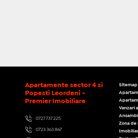
Apartamente sector 4 si
Sitemap 
Popesti Leordeni -
Apartam
Premier Imobiliare
Apartame
Vanzari 
Ansamblu
0727.737.225
Zona de
0723.363.867
Imobilia