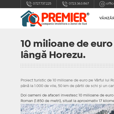
0727.737.225
0723.363.867
offic
VÂNZĂR
10 milioane de euro
lângă Horezu.
Proiect turistic de 10 milioane de euro pe Vârful lui
până la 1.000 de vile, 50 km de pârtii de schi și un ca
Doi oameni de afaceri investesc 10 milioane de euro în
Roman (1.850 de metri), situat la aproximativ 17 kilom