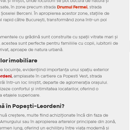
t și liniștit, unde locuitorii se pot bucura de natură și
asate, în zone precum strada
Drumul Fermei
, strada
oselei Berceni. În apropierea acestor zone, stațiile de
l rapid către București, transformând zona într-un pol
entele cu grădină sunt construite cu spații vitrate mari și
 acestea sunt perfecte pentru familiile cu copii, iubitorii de
rivat, aproape de natura urbană.
or imobiliare
 locuințe, evidențiind importanța unui spațiu exterior
ordeni
,
amplasate în cartiere ca Popesti Vest, strada
răi într-un loc liniștit, departe de aglomerația orașului.
eze confortul și intimitatea locatarilor, oferind o
a etajele superioare.
nă în Popești-Leordeni?
ă creștere, multe fiind achiziționate încă din faza de
 Amurgului sau în apropierea arterelor principale din zonă,
termen lung, oferind un echilibru între viața modernă și