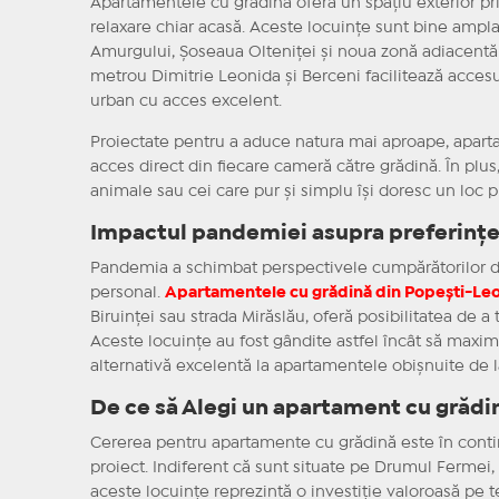
Apartamentele cu grădină oferă un spațiu exterior priva
relaxare chiar acasă. Aceste locuințe sunt bine ampl
Amurgului, Șoseaua Olteniței și noua zonă adiacentă Ș
metrou Dimitrie Leonida și Berceni facilitează accesu
urban cu acces excelent.
Proiectate pentru a aduce natura mai aproape, apartam
acces direct din fiecare cameră către grădină. În plus,
animale sau cei care pur și simplu își doresc un loc p
Impactul pandemiei asupra preferințel
Pandemia a schimbat perspectivele cumpărătorilor de
personal.
Apartamentele cu grădină din Popești-Le
Biruinței sau strada Mirăslău, oferă posibilitatea de a t
Aceste locuințe au fost gândite astfel încât să maximiz
alternativă excelentă la apartamentele obișnuite de l
De ce să Alegi un apartament cu grădi
Cererea pentru apartamente cu grădină este în continu
proiect. Indiferent că sunt situate pe Drumul Fermei,
aceste locuințe reprezintă o investiție valoroasă pe 