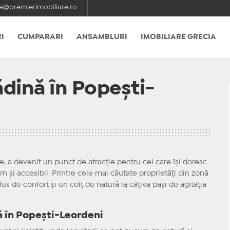
e@premierimobiliare.ro
I
CUMPARARI
ANSAMBLURI
IMOBILIARE GRECIA
dină în Popești-
re, a devenit un punct de atracție pentru cei care își doresc
 și accesibil. Printre cele mai căutate proprietăți din zonă
 de confort și un colț de natură la câțiva pași de agitația
ă în Popești-Leordeni