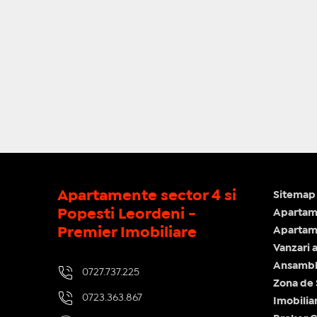
Apartamente sector 4 si
Sitemap 
Popesti Leordeni -
Apartam
Premier Imobiliare
Apartame
Vanzari 
Ansamblu
0727.737.225
Zona de
0723.363.867
Imobilia