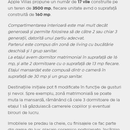
Apple Villas propune un număr de
17 vile
construite pe
un teren de
3500 mp
, fiecare unitate avnd o suprafață
construită de
160 mp
.
Compartimentarea interioară este mai mult decât
generoasă și permite folosirea să de către 2 sau chiar 3
generații, datorită unui partiu adecvat.
Parterul este compus din zonă de living cu bucătărie
deschisă și 1 grup sanitar.
La etajul avem dormitor matrimonial în suprafață de 16
mp, și alte 2 dormitoare cu o suprafață de 13 mp fiecare.
Etajul mansardat este compusă dintr o cameră în
suprafață de 30 mp și un grup sanitar.
Destinațiile inițiale pot fi modificate în funcție de gusturi
și nevoi. Spre exemplu, zonă matrimonială se poate
muta la mansardă, rămânând că cele 3 dormitoare de la
etajul 1 să găzduiască camerele copiilor și eventual
birouri de lucru.
Imobilele se predau la cheie, cu finisajele ce fac parte