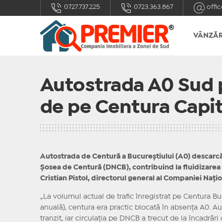
0727.737.225
0723.363.867
offic
VÂNZĂR
Autostrada A0 Sud p
de pe Centura Capit
Autostrada de Centură a Bucureștiului (A0) descarcă
Șosea de Centură (DNCB), contribuind la fluidizarea ci
Cristian Pistol, directorul general al Companiei Nați
„La volumul actual de trafic înregistrat pe Centura Bu
anuală), centura era practic blocată în absența A0. 
tranzit, iar circulația pe DNCB a trecut de la încadrări c