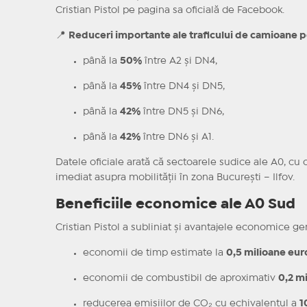
Cristian Pistol pe pagina sa oficială de Facebook.
📍
Reduceri importante ale traficului de camioane p
până la
50%
între A2 și DN4,
până la
45%
între DN4 și DN5,
până la
42%
între DN5 și DN6,
până la
42%
între DN6 și A1.
Datele oficiale arată că sectoarele sudice ale A0, cu 
imediat asupra mobilității în zona București – Ilfov.
Beneficiile economice ale A0 Sud
Cristian Pistol a subliniat și avantajele economice ge
economii de timp estimate la
0,5 milioane eur
economii de combustibil de aproximativ
0,2 m
reducerea emisiilor de CO₂ cu echivalentul a
1