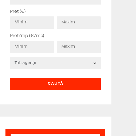
Preț (€)
Preț/mp (€/mp)