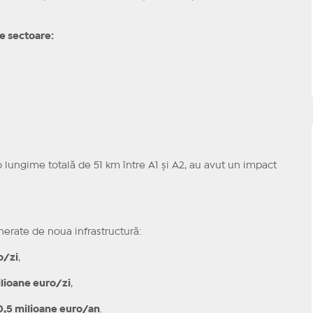
e sectoare:
o lungime totală de 51 km între A1 și A2, au avut un impact
nerate de noua infrastructură:
o/zi
,
ilioane euro/zi
,
0,5 milioane euro/an
.