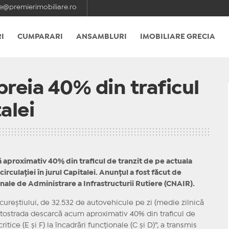
e@premierimobiliare.ro
I
CUMPARARI
ANSAMBLURI
IMOBILIARE GRECIA
reia 40% din traficul
alei
 aproximativ 40% din traficul de tranzit de pe actuala
rculației în jurul Capitalei. Anunțul a fost făcut de
onale de Administrare a Infrastructurii Rutiere (CNAIR).
cureștiului, de 32.532 de autovehicule pe zi (medie zilnică
Autostrada descarcă acum aproximativ 40% din traficul de
ritice (E și F) la încadrări funcționale (C și D)”, a transmis