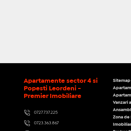
Apartamente sector 4 si
Sitemap 
Popesti Leordeni -
Apartam
Premier Imobiliare
Apartame
Vanzari 
Ansamblu
0727.737.225
Zona de
0723.363.867
Imobilia