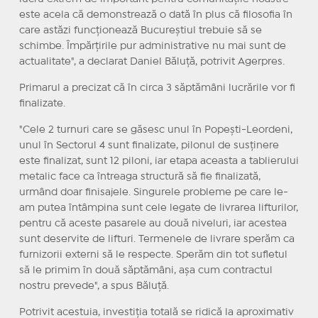
este acela că demonstrează o dată în plus că filosofia în
care astăzi funcţionează Bucureştiul trebuie să se
schimbe. Împărţirile pur administrative nu mai sunt de
actualitate", a declarat Daniel Băluţă, potrivit Agerpres.
Primarul a precizat că în circa 3 săptămâni lucrările vor fi
finalizate.
"Cele 2 turnuri care se găsesc unul în Popeşti-Leordeni,
unul în Sectorul 4 sunt finalizate, pilonul de susţinere
este finalizat, sunt 12 piloni, iar etapa aceasta a tablierului
metalic face ca întreaga structură să fie finalizată,
urmând doar finisajele. Singurele probleme pe care le-
am putea întâmpina sunt cele legate de livrarea lifturilor,
pentru că aceste pasarele au două niveluri, iar acestea
sunt deservite de lifturi. Termenele de livrare sperăm ca
furnizorii externi să le respecte. Sperăm din tot sufletul
să le primim în două săptămâni, aşa cum contractul
nostru prevede", a spus Băluţă.
Potrivit acestuia, investiţia totală se ridică la aproximativ