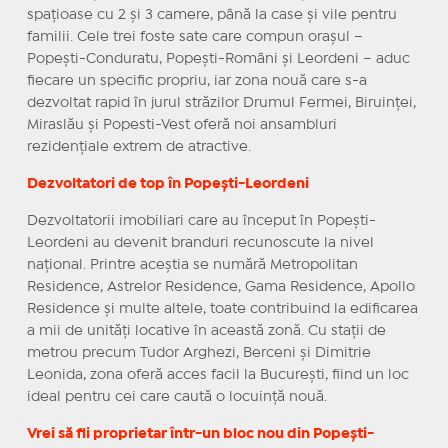
spațioase cu 2 și 3 camere, până la case și vile pentru
familii. Cele trei foste sate care compun orașul –
Popești-Conduratu, Popești-Români și Leordeni – aduc
fiecare un specific propriu, iar zona nouă care s-a
dezvoltat rapid în jurul străzilor Drumul Fermei, Biruinței,
Miraslău și Popesti-Vest oferă noi ansambluri
rezidențiale extrem de atractive.
Dezvoltatori de top în Popești-Leordeni
Dezvoltatorii imobiliari care au început în Popești-
Leordeni au devenit branduri recunoscute la nivel
național. Printre aceștia se numără Metropolitan
Residence, Astrelor Residence, Gama Residence, Apollo
Residence și multe altele, toate contribuind la edificarea
a mii de unități locative în această zonă. Cu stații de
metrou precum Tudor Arghezi, Berceni și Dimitrie
Leonida, zona oferă acces facil la București, fiind un loc
ideal pentru cei care caută o locuință nouă.
Vrei să fii proprietar într-un bloc nou din Popești-