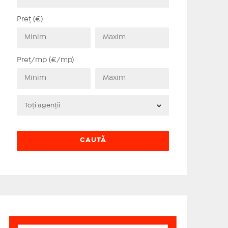
Preț (€)
Preț/mp (€/mp)