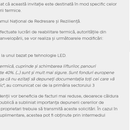
at că această invitație este destinată în mod specific celor
rii termice.
mul Naţional de Redresare şi Rezilienţă.
ectuate lucrări de reabilitare termică, autoritățile din
velopării, se vor realiza și următoarele modificări:
l la unul bazat pe tehnologie LED.
ermică, cuprinde și schimbarea lifturilor, panouri
e 40%. (…) sunt și mult mai sigure. Sunt fonduri europene
șa că nu ezitați să depuneți documentația toți cei care vă
ic
”, au comunicat cei de la primăria sectorului 3
zidenții vor beneficia de facturi mai reduse, deoarece căldura
publică a subliniat importanța depunerii cererilor de
roprietari trebuie să transmită aceste solicitări. În cazul în
suplimentare, acestea pot fi obținute prin intermediul