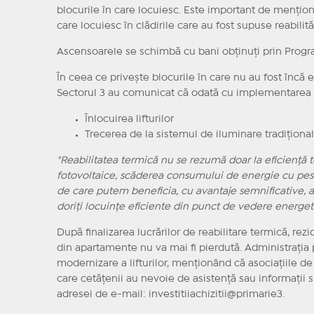
blocurile în care locuiesc. Este important de mențion
care locuiesc în clădirile care au fost supuse reabilită
Ascensoarele se schimbă cu bani obţinuţi prin Progra
În ceea ce privește blocurile în care nu au fost încă ef
Sectorul 3 au comunicat că odată cu implementarea an
Înlocuirea lifturilor
Trecerea de la sistemul de iluminare tradiționa
"Reabilitatea termică nu se rezumă doar la eficiență t
fotovoltaice, scăderea consumului de energie cu pest
de care putem beneficia, cu avantaje semnificative, a
doriți locuințe eficiente din punct de vedere energet
După finalizarea lucrărilor de reabilitare termică, re
din apartamente nu va mai fi pierdută. Administrația 
modernizare a lifturilor, menționând că asociațiile de p
care cetățenii au nevoie de asistență sau informații 
adresei de e-mail: investitiiachizitii@primarie3.