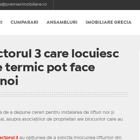
e@premierimobiliare.ro
I
CUMPARARI
ANSAMBLURI
IMOBILIARE GRECIA
torul 3 care locuiesc
te termic pot face
 noi
a de a depune cereri pentru instalarea de lifturi noi și
, asupra asociațiilor de proprietari ale blocurilor care au
ectorul 3
au opțiunea de a solicita înlocuirea lifturilor din