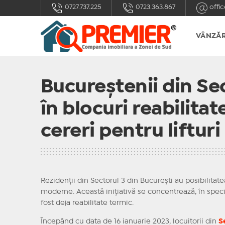
0727.737.225
0723.363.867
offic
VÂNZĂR
Bucureștenii din Sec
în blocuri reabilita
cereri pentru lifturi
Rezidenții din Sectorul 3 din București au posibilitate
moderne. Această inițiativă se concentrează, în special
fost deja reabilitate termic.
Începând cu data de 16 ianuarie 2023, locuitorii din
S