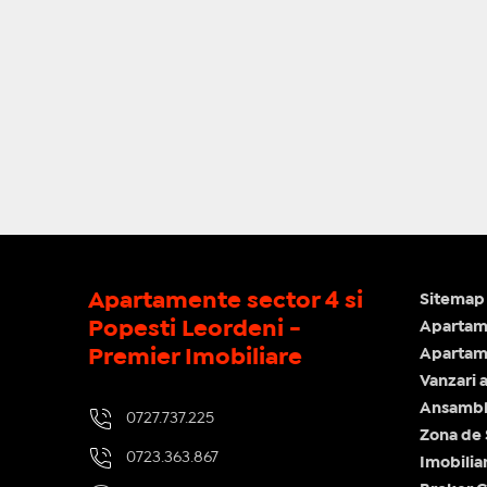
Apartamente sector 4 si
Sitemap 
Popesti Leordeni -
Apartam
Premier Imobiliare
Apartame
Vanzari 
Ansamblu
0727.737.225
Zona de
0723.363.867
Imobilia