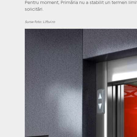
Pentru moment, Primăria nu a stabilit un termen limită
solicitări.
Sursa foto: Liftul.ro