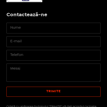
Contactează-ne
Odată cu apăsarea butonului "TRIMITE" vă daţi acordul ca toate