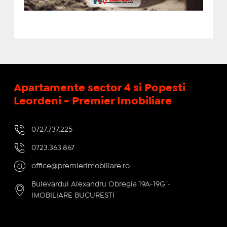
Apartamente sector 4 si Popesti
Leordeni - Premier Imobiliare
0727.737.225
0723.363.867
office@premierimobiliare.ro
Bulevardul Alexandru Obregia 19A-19G -
IMOBILIARE BUCURESTI