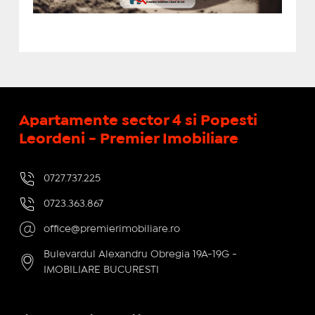
Apartamente sector 4 si Popesti
Leordeni - Premier Imobiliare
0727.737.225
0723.363.867
office@premierimobiliare.ro
Bulevardul Alexandru Obregia 19A-19G -
IMOBILIARE BUCURESTI