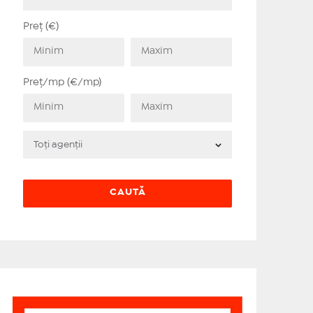
Preț (€)
Preț/mp (€/mp)