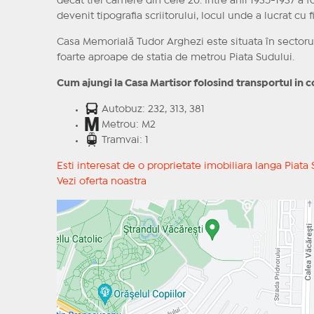
decat trei camere din cele 20. Intre anii 1935-1937 a fo
devenit tipografia scriitorului, locul unde a lucrat cu f
Casa Memorială Tudor Arghezi este situata în sectorul 
foarte aproape de statia de metrou Piata Sudului.
Cum ajungi la Casa Martisor folosind transportul in
Autobuz: 232, 313, 381
Metrou: M2
Tramvai: 1
Esti interesat de o proprietate imobiliara langa Piat
Vezi oferta noastra