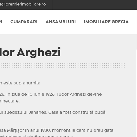
e@premierimobiliare.ro
I
CUMPARARI
ANSAMBLURI
IMOBILIARE GRECIA
or Arghezi
m este supranumita
26. In ziua de 10 iunie 1926, Tudor Arghezi devine
a hectare.
ul suedezului Jahanes. Casa a fost construită după
 Casa Mărțișor in anul 1930, moment la care nu erau gata