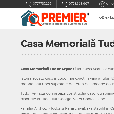
0727.737.225
0723.363.867
offic
VÂNZĂR
Casa Memorială Tud
Casa Memorială Tudor Arghezi
sau Casa Martisor cu
Istoria aceste case incepe mai exact in vara anului 19
proprietarul unei suprafete de teren de aproape dou
Tudor Arghezi demarează constructia casei cu sprijin
planurile arhitectului George Matei Cantacuzino.
Familia Arghezi, (Tudor și Paraschiva), s-a stabilit in