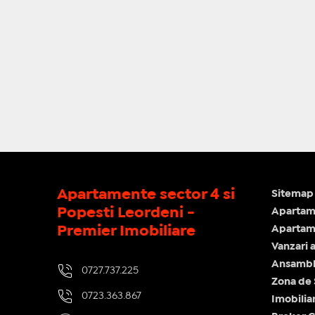
Apartamente sector 4 si
Sitemap 
Popesti Leordeni -
Apartam
Premier Imobiliare
Apartame
Vanzari 
Ansamblu
0727.737.225
Zona de
0723.363.867
Imobilia