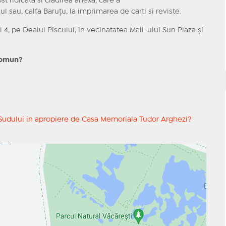
st ridicata si cladirea anexa, care a
iul sau, calfa Baruțu, la imprimarea de carti si reviste.
4, pe Dealul Piscului, in vecinatatea Mall-ului Sun Plaza și
 comun?
a Sudului in apropiere de Casa Memoriala Tudor Arghezi?