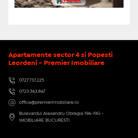
Apartamente sector 4 si Popesti
Leordeni - Premier Imobiliare
0727.737.225
0723.363.867
office@premierimobiliare.ro
Bulevardul Alexandru Obregia 19A-19G -
IMOBILIARE BUCURESTI