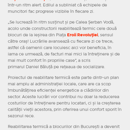
într-un ritm alert. Edilul a subliniat că echipele de
muncitori fac progrese vizibile în fiecare zi.
„Se lucrează în ritm susținut și pe Calea Șerban Vodă,
acolo unde constructorii reabilitează termic cele două
blocuri de la ieșirea din Piața
Eroii Revoluției
, sensul
către oraș! Lucrările avansează cu fiecare zi ce trece,
astfel că oamenii care locuiesc aici vor beneficia, în
iarna ce urmează, de facturi mai mici la întreținere și de
mai mult confort în propriile case”, a scris
primarul Daniel Băluță pe rețeaua de socializare.
Proiectul de reabilitare termică este parte dintr-un plan
mai amplu al administrației locale, care are ca scop
îmbunătățirea eficienței energetice a clădirilor din
sector. Aceste lucrări vor contribui nu doar la reducerea
costurilor de întreținere pentru locatari, ci și la creșterea
calității vieții acestora, prin oferirea unui confort sporit în
sezonul rece.
Reabilitarea termică a blocurilor din București a devenit