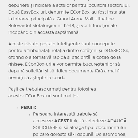
depunere și ridicare a actelor pentru locuitorii sectorului.
Două EasyBox-uri, denumite EConBox, au fost instalate
la intrarea principală a Grand Arena Mall, situat pe
Bulevardul Metalurgiei nr. 12-18, și vor fi funcționale
începând din această săptămână.
Aceste căsuțe poștale inteligente sunt concepute
pentru a îmbunătăți relația dintre cetățeni și DGASPC S4,
oferind o alternativă rapidă și eficientă la cozile de la
ghișee. EConBox-urile vor permite bucureștenilor să
depună solicitări și să ridice documente fără a mai fi
nevoiți să aștepte la coadă.
Pașii ce trebuiesc urmați pentru folosirea
acestor EConBox-uri sunt mai jos:
Pasul 1:
Persoana interesată trebuie să
acceseze
ACEST
link, să selecteze ADAUGĂ
SOLICITARE și să aleagă tipul documentului
pe care dorește să-l depună. De asemenea,