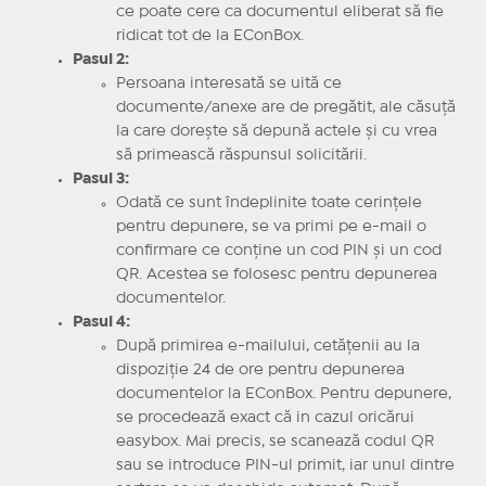
ce poate cere ca documentul eliberat să fie
ridicat tot de la EConBox.
Pasul 2:
Persoana interesată se uită ce
documente/anexe are de pregătit, ale căsuță
la care dorește să depună actele și cu vrea
să primească răspunsul solicitării.
Pasul 3:
Odată ce sunt îndeplinite toate cerințele
pentru depunere, se va primi pe e-mail o
confirmare ce conține un cod PIN și un cod
QR. Acestea se folosesc pentru depunerea
documentelor.
Pasul 4:
După primirea e-mailului, cetățenii au la
dispoziție 24 de ore pentru depunerea
documentelor la EConBox. Pentru depunere,
se procedează exact că in cazul oricărui
easybox. Mai precis, se scanează codul QR
sau se introduce PIN-ul primit, iar unul dintre