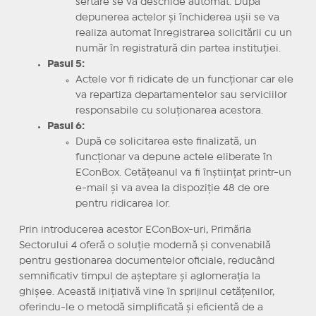
sertare se va deschide automat. După
depunerea actelor și închiderea ușii se va
realiza automat înregistrarea solicitării cu un
număr în registratură din partea instituției.
Pasul 5:
Actele vor fi ridicate de un funcționar car ele
va repartiza departamentelor sau serviciilor
responsabile cu soluționarea acestora.
Pasul 6:
După ce solicitarea este finalizată, un
funcționar va depune actele eliberate în
EConBox. Cetățeanul va fi înștiințat printr-un
e-mail și va avea la dispoziție 48 de ore
pentru ridicarea lor.
Prin introducerea acestor EConBox-uri, Primăria
Sectorului 4 oferă o soluție modernă și convenabilă
pentru gestionarea documentelor oficiale, reducând
semnificativ timpul de așteptare și aglomerația la
ghișee. Această inițiativă vine în sprijinul cetățenilor,
oferindu-le o metodă simplificată și eficientă de a