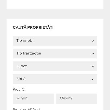
CAUTĂ PROPRIETĂȚI
Preț (€)
Preț/mp (€/mp)