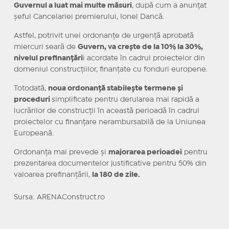
Guvernul a luat mai multe măsuri
, după cum a anunțat
șeful Cancelariei premierului, Ionel Dancă.
Astfel, potrivit unei ordonanțe de urgență aprobată
miercuri seară de
Guvern, va crește de la 10% la 30%,
nivelul prefinanțări
i acordate în cadrul proiectelor din
domeniul construcțiilor, finanțate cu fonduri europene.
Totodată,
noua ordonanță stabilește termene și
proceduri
simplificate pentru derularea mai rapidă a
lucrărilor de construcții în această perioadă în cadrul
proiectelor cu finanțare nerambursabilă de la Uniunea
Europeană.
Ordonanța mai prevede și
majorarea perioadei
pentru
prezentarea documentelor justificative pentru 50% din
valoarea prefinanțării,
la 180 de zile.
Sursa: ARENAConstruct.ro