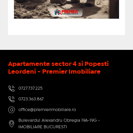
Apartamente sector 4 si Popesti
Leordeni - Premier Imobiliare
0727.737.225
0723.363.867
office@premierimobiliare.ro
Bulevardul Alexandru Obregia 19A-19G -
IMOBILIARE BUCURESTI