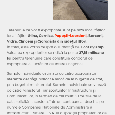
Terenurile ce vor fi expropriate sunt pe raza localităților
localităților
Glina, Cernica,
Popești-Leordeni
, Berceni,
Vidra, Clinceni și Ciorogârla din județul Ilfov.
În total, este vorba despre o suprafață de
1.773.893 mp.
Valoarea exproprierilor se ridică la peste
27,15 milioane
l
ei pentru terenurile care constituie coridorul de
expropriere al lucrărilor de interes național.
Sumele individuale estimate de către expropriator
aferente despăgubirilor se alocă de la bugetul de stat,
prin bugetul ministerului. Sumele individuale se virează
de către Ministerul Transporturilor, Infrastructurii și
Comunicațiilor, în termen de cel mult 30 de zile de la
data solicitării acestora, într-un cont bancar deschis pe
numele Companiei Naționale de Administrare a
Infrastructurii Rutiere – S.A. la dispoziția proprietarilor de