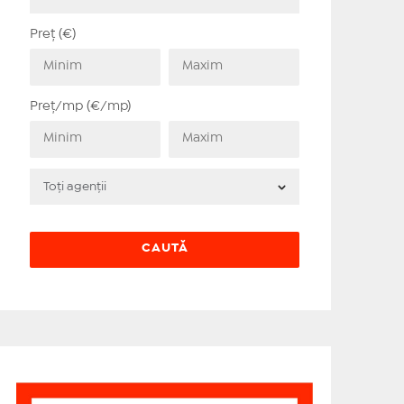
Preț (€)
Preț/mp (€/mp)