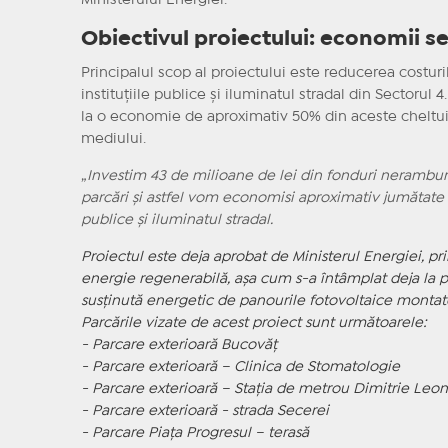
Ministerului Energiei.
Obiectivul proiectului: economii s
Principalul scop al proiectului este reducerea costuri
instituțiile publice și iluminatul stradal din Sectoru
la o economie de aproximativ 50% din aceste cheltuieli
mediului.
„
Investim 43 de milioane de lei din fonduri nerambur
parcări și astfel vom economisi aproximativ jumătate di
publice și iluminatul stradal.
Proiectul este deja aprobat de Ministerul Energiei, p
energie regenerabilă, așa cum s-a întâmplat deja la p
susținută energetic de panourile fotovoltaice montat
Parcările vizate de acest proiect sunt următoarele:
- Parcare exterioară Bucovăț
- Parcare exterioară – Clinica de Stomatologie
- Parcare exterioară – Stația de metrou Dimitrie Leon
- Parcare exterioară - strada Secerei
- Parcare Piața Progresul – terasă