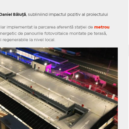
Daniel Băluță
, subliniind impactul pozitiv al proiectului
ilar implementat la parcarea aferentă stației de
metrou
energetic de panourile fotovoltaice montate pe terasă,
i regenerabile la nivel local.