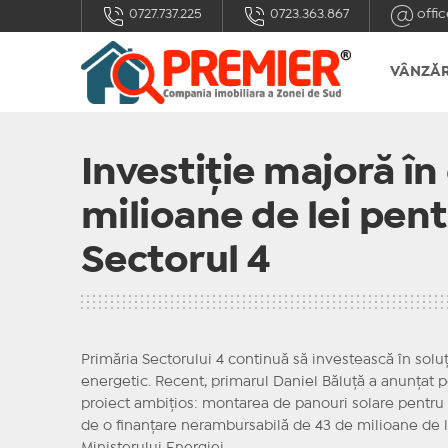
0727.737.225
0723.363.867
offic
VÂNZĂR
Investiție majoră în
milioane de lei pent
Sectorul 4
Primăria Sectorului 4 continuă să investească în soluț
energetic. Recent, primarul Daniel Băluță a anunțat
proiect ambițios: montarea de panouri solare pentru o
de o finanțare nerambursabilă de 43 de milioane de l