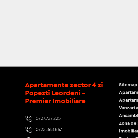
Apartamente sector 4 si
Sitemap 
Popesti Leordeni -
Apartam
Premier Imobiliare
Apartame
Vanzari 
Ansamblu
0727.737.225
Zona de
0723.363.867
Imobilia