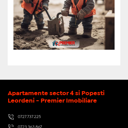
Apartamente sector 4 si Popesti
Leordeni - Premier Imobiliare
0727.737.225
0723.363.867