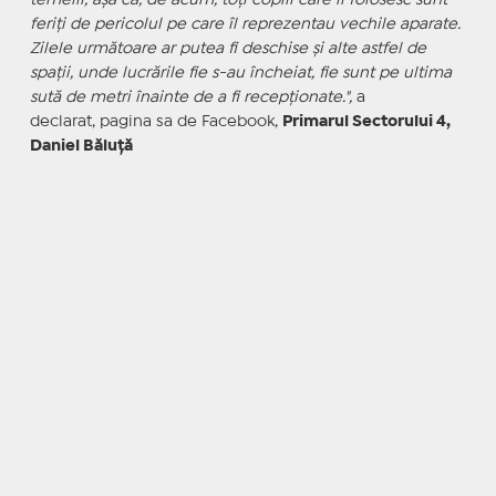
temelii, așa că, de acum, toți copiii care îl folosesc sunt
feriți de pericolul pe care îl reprezentau vechile aparate.
Zilele următoare ar putea fi deschise și alte astfel de
spații, unde lucrările fie s-au încheiat, fie sunt pe ultima
sută de metri înainte de a fi recepționate.",
a
declarat, pagina sa de Facebook,
Primarul Sectorului 4,
Daniel Băluță