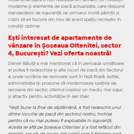
Noua amenajare a fost realizată din temelii, cu instalații
moderne și elemente de joacă actualizate, care răspund
standardelor de siguranță, iar primarul invită părinții și
copiii să se bucure din nou de acest spațiu recreativ în
condiții optime.
Ești interesat de apartamente de
vânzare în Șoseaua Oltenitei, sector
4, București? Vezi oferta noastră!
Daniel Băluță a mai menționat că în perioada următoare
ar putea fi redeschise și alte locuri de joacă din Sectorul
4, unde lucrările de renovare sunt în fază finală. Astfel,
administrația își propune să modernizeze spațiile de
recreere din sector, oferind copiilor un mediu mai sigur
și atractiv pentru activitățile în aer liber.
"Vești bune la final de săptămână. A fost redeschis unul
dintre locurile de joacă din sectorul nostru, închise
pentru că nu mai puteau fi exploatate în siguranță.
Acesta se află pe Șoseaua Olteniței și a fost refăcut din