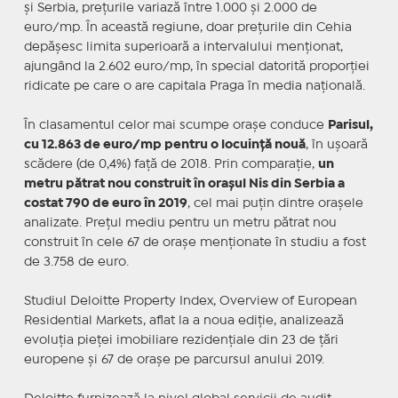
şi Serbia, preţurile variază între 1.000 şi 2.000 de
euro/mp. În această regiune, doar preţurile din Cehia
depăşesc limita superioară a intervalului menţionat,
ajungând la 2.602 euro/mp, în special datorită proporţiei
ridicate pe care o are capitala Praga în media naţională.
În clasamentul celor mai scumpe oraşe conduce
Parisul,
cu 12.863 de euro/mp pentru o locuinţă nouă
, în uşoară
scădere (de 0,4%) faţă de 2018. Prin comparaţie,
un
metru pătrat nou construit în oraşul Nis din Serbia a
costat 790 de euro în 2019
, cel mai puţin dintre oraşele
analizate. Preţul mediu pentru un metru pătrat nou
construit în cele 67 de oraşe menţionate în studiu a fost
de 3.758 de euro.
Studiul Deloitte Property Index, Overview of European
Residential Markets, aflat la a noua ediţie, analizează
evoluţia pieţei imobiliare rezidenţiale din 23 de ţări
europene şi 67 de oraşe pe parcursul anului 2019.