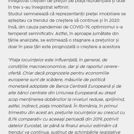
înregistrat creşteri de preţuri pe piaţa rezidenţială şi doar
în trei s-au înregistrat ieftiniri.
Studiul semnalează că reprezentanţii pieţei imobiliare se
aşteptau ca trendul de creştere să continue şi în 2020
însă, din cauza pandemiei de COVID-19, optimismul s-a
temperat semnificativ. Astfel, în aproape jumătate din
ţările analizate, se estimează o stagnare a preţurilor şi
doar în şase ţări este prognozată o creştere a acestora.
"Piaţa locuinţelor este influenţată, în general, de
condiţiile macroeconomice, dar şi de raportul cerere-
ofertă. Chiar dacă prognozele pentru economiile
europene sunt de scădere, măsurile de politică
monetară adoptate de Banca Centrală Europeană şi de
alte bănci centrale din Uniunea Europeană au drept
scop menţinerea dobânzilor la niveluri reduse, sprijinind,
astfel, indirect, piaţa imobiliară. În România, în primul
trimestru din acest an, preţurile locuinţelor au crescut cu
8,1% comparativ cu aceeaşi perioadă din 2019, potrivit
datelor Eurostat, iar până la finalul anului estimăm că
trendul va continua, susţinut de schimbările legislative