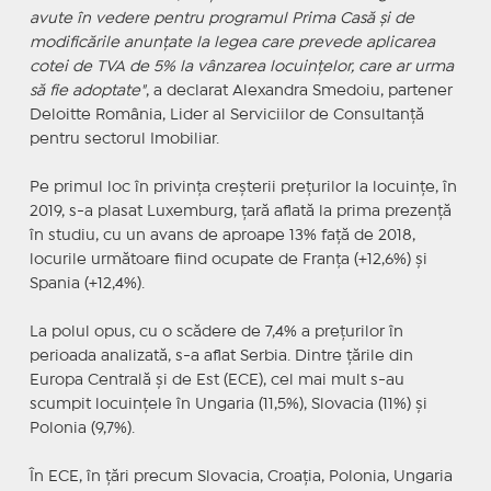
avute în vedere pentru programul Prima Casă şi de
modificările anunţate la legea care prevede aplicarea
cotei de TVA de 5% la vânzarea locuinţelor, care ar urma
să fie adoptate"
, a declarat Alexandra Smedoiu, partener
Deloitte România, Lider al Serviciilor de Consultanţă
pentru sectorul Imobiliar.
Pe primul loc în privinţa creşterii preţurilor la locuinţe, în
2019, s-a plasat Luxemburg, ţară aflată la prima prezenţă
în studiu, cu un avans de aproape 13% faţă de 2018,
locurile următoare fiind ocupate de Franţa (+12,6%) şi
Spania (+12,4%).
La polul opus, cu o scădere de 7,4% a preţurilor în
perioada analizată, s-a aflat Serbia. Dintre ţările din
Europa Centrală şi de Est (ECE), cel mai mult s-au
scumpit locuinţele în Ungaria (11,5%), Slovacia (11%) şi
Polonia (9,7%).
În ECE, în ţări precum Slovacia, Croaţia, Polonia, Ungaria