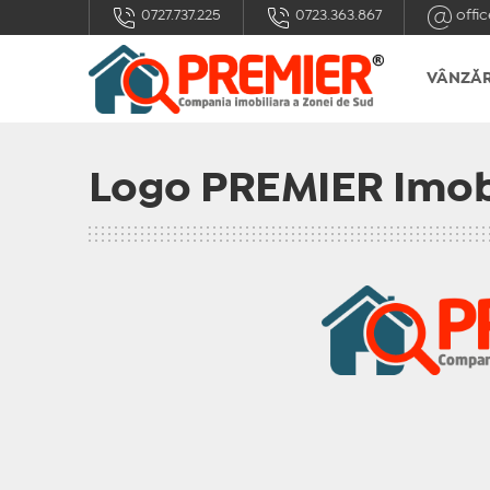
0727.737.225
0723.363.867
offic
VÂNZĂR
Logo PREMIER Imobi