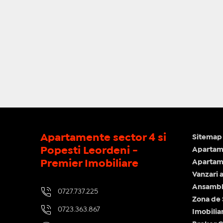
Apartamente sector 4 si
Sitemap 
Popesti Leordeni -
Apartam
Premier Imobiliare
Apartame
Vanzari 
Ansamblu
0727.737.225
Zona de
0723.363.867
Imobilia