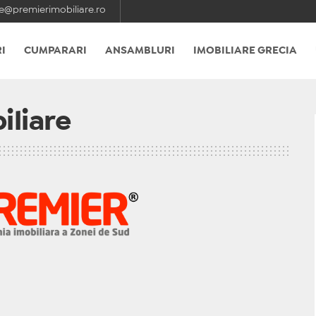
e@premierimobiliare.ro
I
CUMPARARI
ANSAMBLURI
IMOBILIARE GRECIA
liare