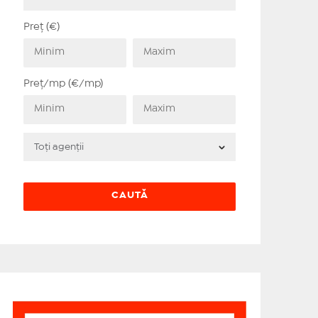
Preț (€)
Preț/mp (€/mp)