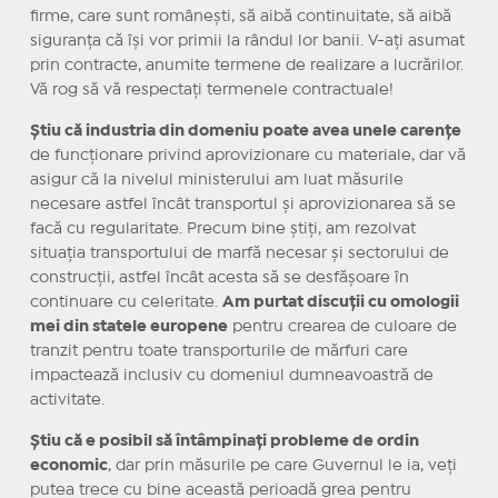
firme, care sunt românești, să aibă continuitate, să aibă
siguranța că își vor primii la rândul lor banii. V-ați asumat
prin contracte, anumite termene de realizare a lucrărilor.
Vă rog să vă respectați termenele contractuale!
Știu că industria din domeniu poate avea unele carențe
de funcționare privind aprovizionare cu materiale, dar vă
asigur că la nivelul ministerului am luat măsurile
necesare astfel încât transportul și aprovizionarea să se
facă cu regularitate. Precum bine știți, am rezolvat
situația transportului de marfă necesar și sectorului de
construcții, astfel încât acesta să se desfășoare în
continuare cu celeritate.
Am purtat discuții cu omologii
mei din statele europene
pentru crearea de culoare de
tranzit pentru toate transporturile de mărfuri care
impactează inclusiv cu domeniul dumneavoastră de
activitate.
Știu că e posibil să întâmpinați probleme de ordin
economic
, dar prin măsurile pe care Guvernul le ia, veți
putea trece cu bine această perioadă grea pentru