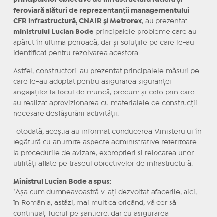
principalelor obiective de infrastructură rutieră și
feroviară alături de reprezentanții managementului
CFR infrastructură, CNAIR și Metrorex
, au prezentat
ministrului Lucian Bode
principalele probleme care au
apărut în ultima perioadă, dar și soluțiile pe care le-au
identificat pentru rezolvarea acestora.
Astfel, constructorii au prezentat principalele măsuri pe
care le-au adoptat pentru asigurarea siguranței
angajaților la locul de muncă, precum și cele prin care
au realizat aprovizionarea cu materialele de construcții
necesare desfășurării activității.
Totodată, aceștia au informat conducerea Ministerului în
legătură cu anumite aspecte administrative referitoare
la procedurile de avizare, exproprieri și relocarea unor
utilități aflate pe traseul obiectivelor de infrastructură.
Ministrul Lucian Bode a spus:
”Așa cum dumneavoastră v-ați dezvoltat afacerile, aici,
în România, astăzi, mai mult ca oricând, vă cer să
continuați lucrul pe șantiere, dar cu asigurarea