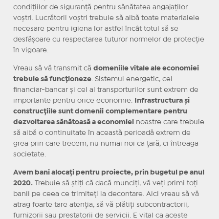
condițiilor de siguranță pentru sănătatea angajaților
voștri. Lucrătorii voștri trebuie să aibă toate materialele
necesare pentru igiena lor astfel încât totul să se
desfășoare cu respectarea tuturor normelor de protecție
în vigoare.
Vreau să vă transmit că
domeniile vitale ale economiei
trebuie să funcționeze
. Sistemul energetic, cel
financiar-bancar și cel al transporturilor sunt extrem de
importante pentru orice economie.
Infrastructura și
construcțiile sunt domenii
complementare pentru
dezvoltarea sănătoasă a economiei
noastre care trebuie
să aibă o continuitate în această perioadă extrem de
grea prin care trecem, nu numai noi ca țară, ci întreaga
societate.
Avem bani alocați pentru proiecte, prin bugetul pe anul
2020.
Trebuie să știți că dacă munciți, vă veți primi toți
banii pe ceea ce trimiteți la decontare. Aici vreau să vă
atrag foarte tare atenția, să vă plătiți subcontractorii,
furnizorii sau prestatorii de servicii. E vital ca aceste