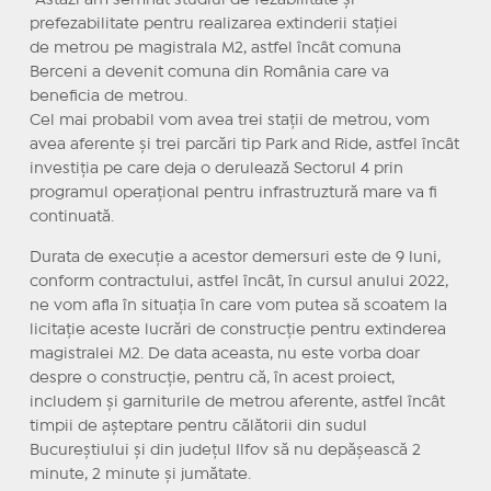
”Astăzi am semnat studiul de fezabilitate și
prefezabilitate pentru realizarea extinderii stației
de metrou pe magistrala M2, astfel încât comuna
Berceni a devenit comuna din România care va
beneficia de metrou.
Cel mai probabil vom avea trei stații de metrou, vom
avea aferente și trei parcări tip Park and Ride, astfel încât
investiția pe care deja o derulează Sectorul 4 prin
programul operațional pentru infrastruztură mare va fi
continuată.
Durata de execuție a acestor demersuri este de 9 luni,
conform contractului, astfel încât, în cursul anului 2022,
ne vom afla în situația în care vom putea să scoatem la
licitație aceste lucrări de construcție pentru extinderea
magistralei M2. De data aceasta, nu este vorba doar
despre o construcție, pentru că, în acest proiect,
includem și garniturile de metrou aferente, astfel încât
timpii de așteptare pentru călătorii din sudul
Bucureștiului și din județul Ilfov să nu depășească 2
minute, 2 minute și jumătate.