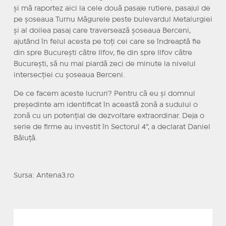
și mă raportez aici la cele două pasaje rutiere, pasajul de
pe șoseaua Turnu Măgurele peste bulevardul Metalurgiei
și al doilea pasaj care traversează șoseaua Berceni,
ajutând în felul acesta pe toți cei care se îndreaptă fie
din spre București către Ilfov, fie din spre Ilfov către
București, să nu mai piardă zeci de minute la nivelul
intersecției cu șoseaua Berceni.
De ce facem aceste lucruri? Pentru că eu și domnul
președinte am identificat în această zonă a sudului o
zonă cu un potențial de dezvoltare extraordinar. Deja o
serie de firme au investit în Sectorul 4”, a declarat Daniel
Băluță.
Sursa: Antena3.ro