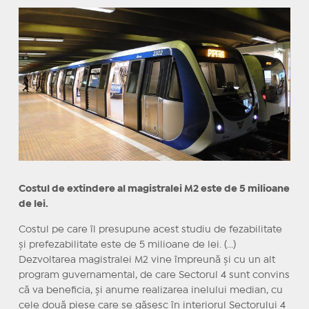
Costul de extindere al magistralei M2 este de 5 milioane
de lei.
Costul pe care îl presupune acest studiu de fezabilitate
și prefezabilitate este de 5 milioane de lei. (...)
Dezvoltarea magistralei M2 vine împreună și cu un alt
program guvernamental, de care Sectorul 4 sunt convins
că va beneficia, și anume realizarea inelului median, cu
cele două piese care se găsesc în interiorul Sectorului 4