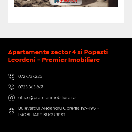
Apartamente sector 4 si Popesti
Leordeni - Premier Imobiliare
0727.737.225
0723.363.867
office@premierimobiliare.ro
Bulevardul Alexandru Obregia 19A-19G -
IMOBILIARE BUCURESTI