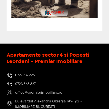
Apartamente sector 4 si Popesti
Leordeni - Premier Imobiliare
0727.737.225
0723.363.867
office@premierimobiliare.ro
Bulevardul Alexandru Obregia 19A-19G -
IMOBILIARE BUCURESTI