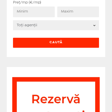
Preț/mp (€/mp)