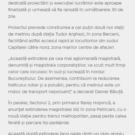
dedicată proiectării și execuției lucrărilor este aproape
finalizată și urmează să fie lansată în următoarele 30 de
zile.
Proiectul prevede construirea a cel puțin două noi stații
de metrou după stația Tudor Arghezi, în zona Berceni,
facilitând astfel accesul rapid al locuitorilor din sudul
Capitalei către nord, zona marilor centre de afaceri.
„Această extindere pe cea mai aglomerată magistrală,
denumită și magistrala corporatiștilor, va scuti mult timp
celor care locuiesc în sud și lucrează în nordul
Bucureștiului. De asemenea, contribuim la reducerea
traficului rutier și a poluării, pentru că metroul este un
mijloc de transport nepoluant,” a declarat Daniel Băluță.
În paralel, Sectorul 2, prin primarul Rareș Hopincă, a
anunțat extinderea magistralei M2 în zona Petricani, cu o
nouă stație pentru trenul metropolitan, pasaj peste calea
ferată și parcare tip park&ride.
Această dublă extindere face parte dintr-un plan amplu