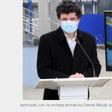
participat, luni, la invitația primarului Daniel Băluță, 