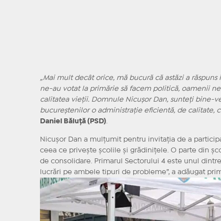
„Mai mult decât orice, mă bucură că astăzi a răspuns i
ne-au votat la primărie să facem politică, oamenii ne
calitatea vieții. Domnule Nicușor Dan, sunteți bine-v
bucureștenilor o administrație eficientă, de calitate, 
Daniel Băluță (PSD)
.
Nicușor Dan a mulțumit pentru invitația de a particip
ceea ce privește școlile și grădinițele. O parte din șc
de consolidare. Primarul Sectorului 4 este unul dintr
lucrări pe ambele tipuri de probleme”, a adăugat prim