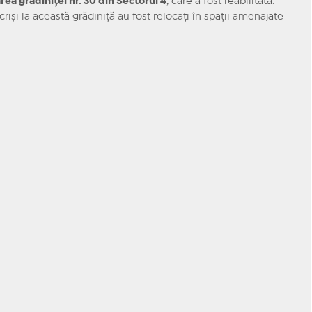
rea grădiniței nr. 30 din Sectorul 4
, care a fost reabilitată.
criși la această grădiniță au fost relocați în spații amenajate