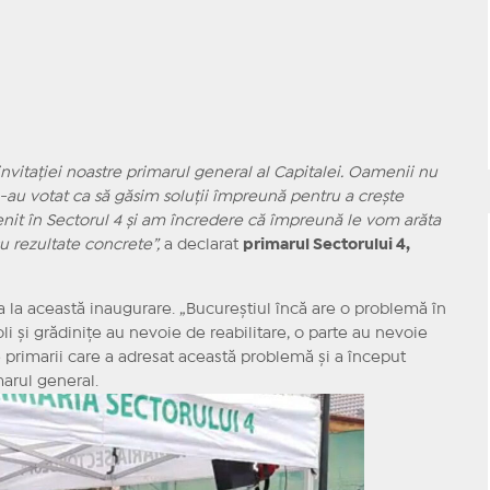
nvitației noastre primarul general al Capitalei. Oamenii nu
-au votat ca să găsim soluții împreună pentru a crește
enit în Sectorul 4 și am încredere că împreună le vom arăta
cu rezultate concrete”,
a declarat
primarul Sectorului 4,
a la această inaugurare. „Bucureștiul încă are o problemă în
oli și grădinițe au nevoie de reabilitare, o parte au nevoie
e primarii care a adresat această problemă și a început
arul general.