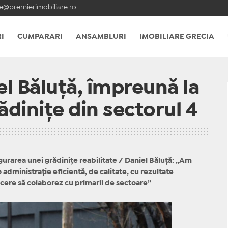
e@premierimobiliare.ro
I
CUMPARARI
ANSAMBLURI
IMOBILIARE GRECIA
el Băluță, împreună la
ădinițe din sectorul 4
ugurarea unei grădinițe reabilitate / Daniel Băluță: „Am
administrație eficientă, de calitate, cu rezultate
ăcere să colaborez cu primarii de sectoare”