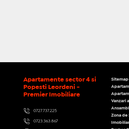
Apartamente sector 4 si
Sitemap 
Popesti Leordeni -
Apartam
Premier Imobiliare
Apartame
Vanzari 
Ansamblu
0727.737.225
Zona de
0723.363.867
Imobilia