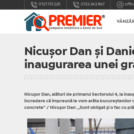
0727.737.225
0723.363.867
offic
VÂNZĂR
Nicușor Dan și Dani
inaugurarea unei gr
Nicușor Dan, alături de primarul Sectorului 4, la ina
încredere că împreună le vom arăta bucureștenilor o 
concrete” / Nicușor Dan: „Sunt obligat și o fac cu pl