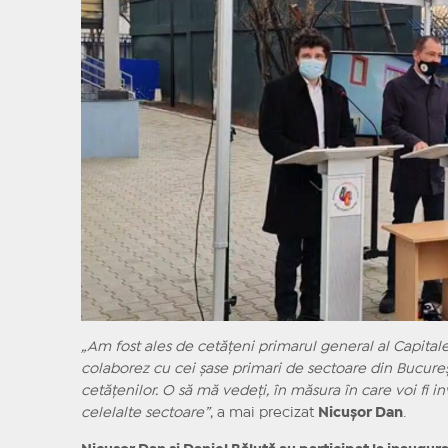
„Am fost ales de cetățeni primarul general al Capitale
colaborez cu cei șase primari de sectoare din Bucureș
cetățenilor. O să mă vedeți, în măsura în care voi fi i
celelalte sectoare”
, a mai precizat
Nicușor Dan
.