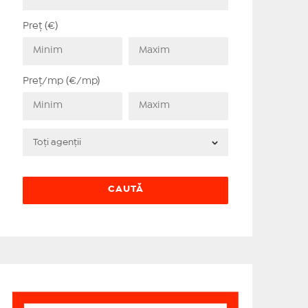
Preț (€)
Preț/mp (€/mp)