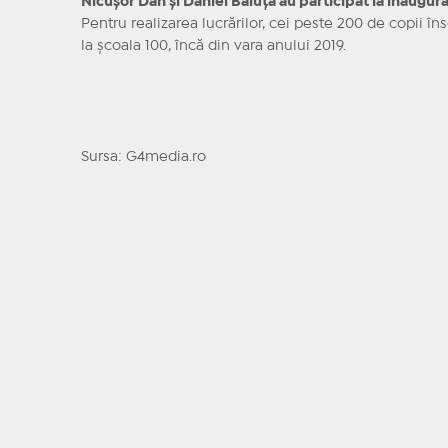
Nicușor Dan și Daniel Băluță au participat la inaugura
Pentru realizarea lucrărilor, cei peste 200 de copii îns
la școala 100, încă din vara anului 2019.
Sursa: G4media.ro