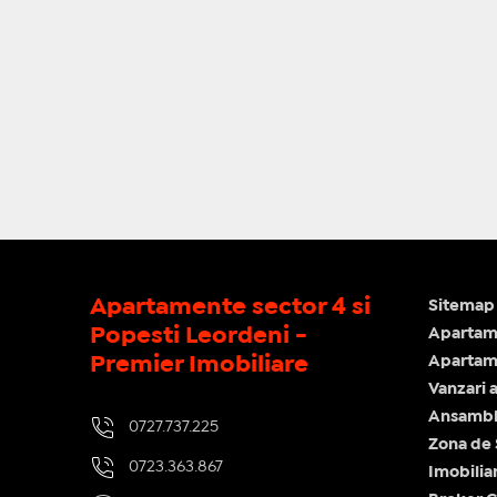
Apartamente sector 4 si
Sitemap 
Popesti Leordeni -
Apartam
Premier Imobiliare
Apartame
Vanzari 
Ansamblu
0727.737.225
Zona de
0723.363.867
Imobilia