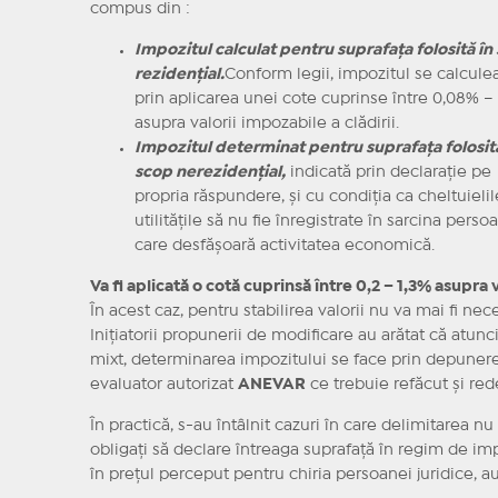
compus din :
Impozitul calculat pentru suprafața folosită în
rezidențial.
Conform legii, impozitul se calcule
prin aplicarea unei cote cuprinse între 0,08% –
asupra valorii impozabile a clădirii.
Impozitul determinat pentru suprafața folosită
scop nerezidențial,
indicată prin declarație pe
propria răspundere, și cu condiția ca cheltuielil
utilitățile să nu fie înregistrate în sarcina perso
care desfășoară activitatea economică.
Va fi aplicată o cotă cuprinsă între 0,2 – 1,3% asupra 
În acest caz, pentru stabilirea valorii nu va mai fi 
Inițiatorii propunerii de modificare au arătat că atun
mixt, determinarea impozitului se face prin depunerea
evaluator autorizat
ANEVAR
ce trebuie refăcut și rede
În practică, s-au întâlnit cazuri în care delimitarea nu 
obligați să declare întreaga suprafață în regim de imp
în prețul perceput pentru chiria persoanei juridice, au