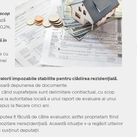
 scop
ază
 0,2%,
 în
e cu
anei
valorii impozabile stabilite pentru clădirea rezidențială.
necesară depunerea de documente.
ci când suprafețele sunt delimitare contractual, cu scop
 la autoritatea locală a unui raport de evaluare al unui
pus la fiecare cinci ani.
putea fi făcută de către evaluator, astfel proprietarii fiind
ozitare nerezidențială. Această situație s-a regăsit ulteiror
 susținut deputații.