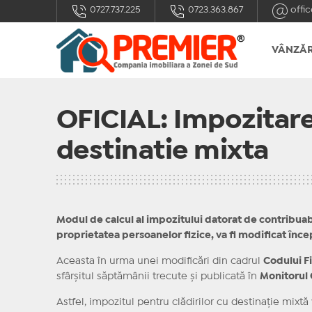
0727.737.225
0723.363.867
offic
VÂNZĂR
OFICIAL: Impozitarea
destinatie mixta
Modul de calcul al impozitului datorat de contribuabil
proprietatea persoanelor fizice, va fi modificat înce
Aceasta în urma unei modificări din cadrul
Codului Fi
sfârșitul săptămânii trecute și publicată în
Monitorul 
Astfel, impozitul pentru clădirilor cu destinație mixtă 