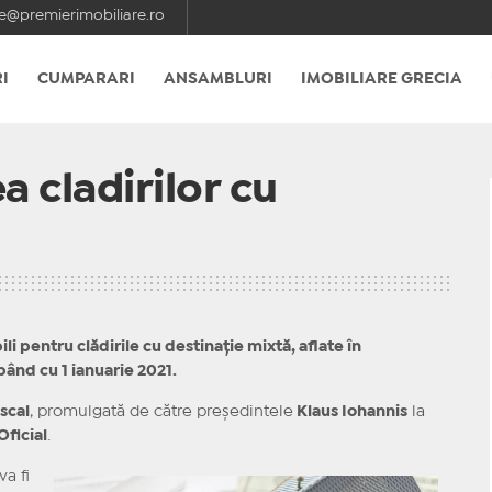
e@premierimobiliare.ro
I
CUMPARARI
ANSAMBLURI
IMOBILIARE GRECIA
 cladirilor cu
i pentru clădirile cu destinație mixtă, aflate în
pând cu 1 ianuarie 2021.
scal
, promulgată de către președintele
Klaus Iohannis
la
Oficial
.
va fi