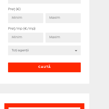
Preț (€)
Preț/mp (€/mp)