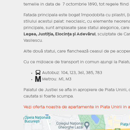
temelie in data de 7 octombrie 1890, tot regele fiind 
Fatada principala este bogat împodobita cu pilastri, (
stilului acestui palat: neoclasic, cu elemente neorenas
principale, sunt amplasate șase statui alegorice, care
Legea, Justiția, Elocința și Adevărul
, sculptate de Ca
Vasilescu.
Alte două statui, care flanchează ceasul de pe acope
Cu ce mijloace de transport in comun ajungi la Palatu
Autobuz: 104, 123, 361, 385, 783
Metrou: M1, M3
Palatul de Justiei se afla in apropiere de Piata Unirii
cautata si foarte scumpa.
Vezi oferta noastra de apartamente in Piata Unirii in 