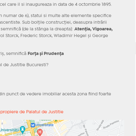
cel care il si inaugureaza in data de 4 octombrie 1895.
in numar de 6), statui si multe alte elemente specifice
centiste. Sub bolțile construcției, deasupra intrării
 semnifică (de la stânga la dreapta):
Atenția, Vigoarea,
rol Storck, Frederic Storck, Wladimir Hegel și George
riș, semnifică
Forța și Prudența
l de Justitie Bucuresti?
, din punct de vedere imobiliar acesta zona fiind foarte
apropiere de Palatul de Justitie