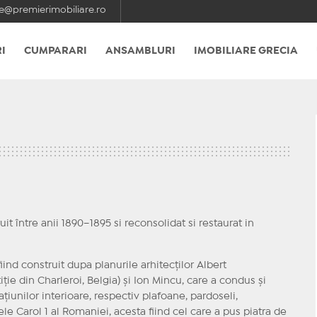
e@premierimobiliare.ro
I
CUMPARARI
ANSAMBLURI
IMOBILIARE GRECIA
ruit între anii 1890–1895 si reconsolidat si restaurat in
ind construit dupa planurile arhitecților Albert
iție din Charleroi, Belgia) și Ion Mincu, care a condus și
ațiunilor interioare, respectiv plafoane, pardoseli,
ele Carol 1 al Romaniei, acesta fiind cel care a pus piatra de