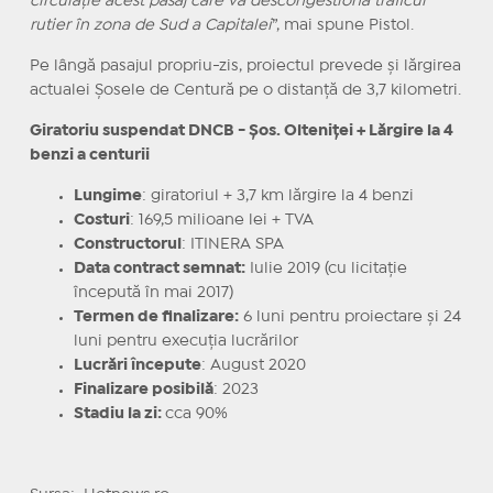
circulație acest pasaj care va descongestiona traficul
rutier în zona de Sud a Capitalei
”, mai spune Pistol.
Pe lângă pasajul propriu-zis, proiectul prevede și lărgirea
actualei Șosele de Centură pe o distanță de 3,7 kilometri.
Giratoriu suspendat DNCB - Șos. Olteniței + Lărgire la 4
benzi a centurii
Lungime
: giratoriul + 3,7 km lărgire la 4 benzi
Costuri
: 169,5 milioane lei + TVA
Constructorul
: ITINERA SPA
Data contract semnat:
Iulie 2019 (cu licitație
începută în mai 2017)
Termen de finalizare:
6 luni pentru proiectare și 24
luni pentru execuția lucrărilor
Lucrări începute
: August 2020
Finalizare posibilă
: 2023
Stadiu la zi:
cca 90%