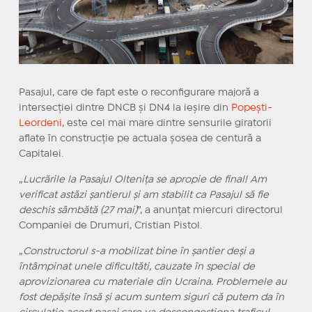
Pasajul, care de fapt este o reconfigurare majoră a
intersecției dintre DNCB și DN4 la ieșire din
Popești-
Leordeni
, este cel mai mare dintre sensurile giratorii
aflate în construcție pe actuala șosea de centură a
Capitalei.
„
Lucrările la Pasajul Oltenița se apropie de final! Am
verificat astăzi șantierul și am stabilit ca Pasajul să fie
deschis sâmbătă (27 mai)
”, a anunțat miercuri directorul
Companiei de Drumuri, Cristian Pistol.
„
Constructorul s-a mobilizat bine în șantier deși a
întâmpinat unele dificultăti, cauzate în special de
aprovizionarea cu materiale din Ucraina. Problemele au
fost depășite însă și acum suntem siguri că putem da în