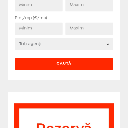
Preț/mp (€/mp)