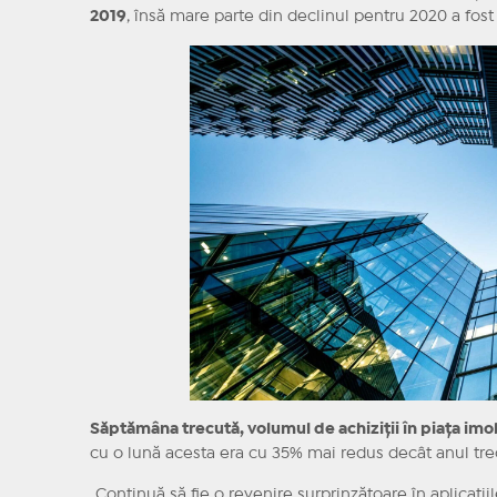
2019
, însă mare parte din declinul pentru 2020 a fost
Săptămâna trecută, volumul de achiziţii în piaţa imo
cu o lună acesta era cu 35% mai redus decât anul tre
„Continuă să fie o revenire surprinzătoare în aplicaţiil