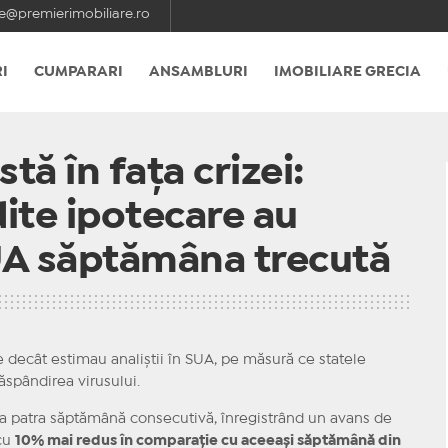
e@premierimobiliare.ro
I
CUMPARARI
ANSAMBLURI
IMOBILIARE GRECIA
stă în faţa crizei:
dite ipotecare au
SUA săptămâna trecută
decât estimau analiştii în SUA, pe măsură ce statele
ăspândirea virusului.
a patra săptămână consecutivă, înregistrând un avans de
 cu
10% mai redus în comparaţie cu aceeaşi săptămână din