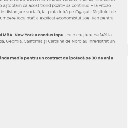
Ne aşteptăm ca acest trend pozitiv să continue – la viteze
e distanţare socială, iar piaţa intră pe făgaşul sfârşitului de
umpere locuinţe”, a explicat economistul Joel Kan pentru
jul MBA
,
New York a condus topu
l, cu o creştere de 14% la
ida, Georgia, California şi Carolina de Nord au înregistrat un
ânda medie pentru un contract de ipotecă pe 30 de ani a