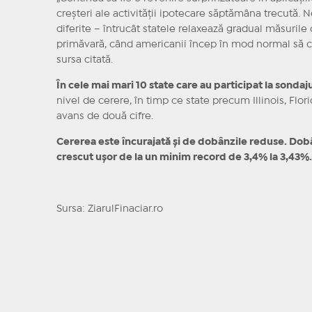
creşteri ale activităţii ipotecare săptămâna trecută. 
diferite – întrucât statele relaxează gradual măsurile d
primăvară, când americanii încep în mod normal să c
sursa citată.
În cele mai mari 10 state care au participat la sonda
nivel de cerere, în timp ce state precum Illinois, Flor
avans de două cifre.
Cererea este încurajată şi de dobânzile reduse. Dob
crescut uşor de la un minim record de 3,4% la 3,43%.
Sursa: ZiarulFinaciar.ro