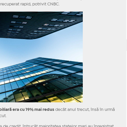
 recuperat rapid, potrivit CNBC.
biliară era cu 19% mai redus
decât anul trecut, însă în urmă
cut.
e de credit, întrucât majoritatea statelor mari au înregistrat