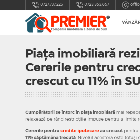
0727.737.225
0723.363.867
offic
VÂNZĂR
Piaţa imobiliară rezi
Cererile pentru cre
crescut cu 11% în 
Cumpărătorii se întorc în piaţa imobiliară
mai repede 
relaxează pe rând restricţiile impuse pentru a limita r
Cererile pentru
credite ipotecare
au crescut
pentru 
11% săptămâna trecută
. Nivelul acestora este totuşi