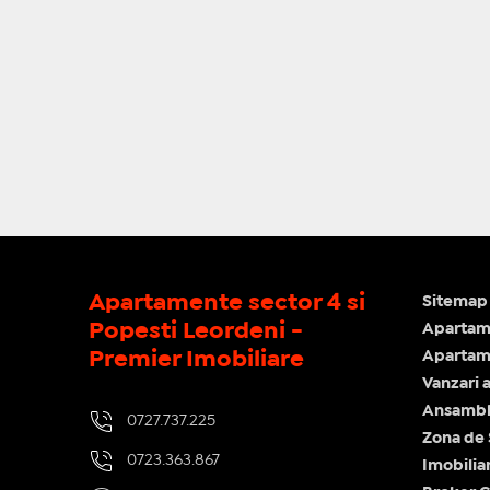
Apartamente sector 4 si
Sitemap 
Popesti Leordeni -
Apartam
Premier Imobiliare
Apartame
Vanzari 
Ansamblu
0727.737.225
Zona de
0723.363.867
Imobilia