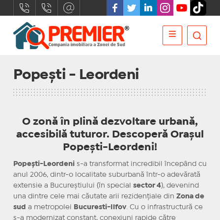
Popești - Leordeni
O zonă în plină dezvoltare urbană,
accesibilă tuturor.
Descoperă Orașul
Popești-Leordeni!
Popești-Leordeni
s-a transformat incredibil începând cu
anul 2006, dintr-o localitate suburbană într-o adevărată
extensie a Bucureștiului (în special
sector 4
), devenind
una dintre cele mai căutate arii rezidențiale din
Zona de
sud
a metropolei
Bucuresti-Ilfov
. Cu o infrastructură ce
s-a modernizat constant, conexiuni rapide către