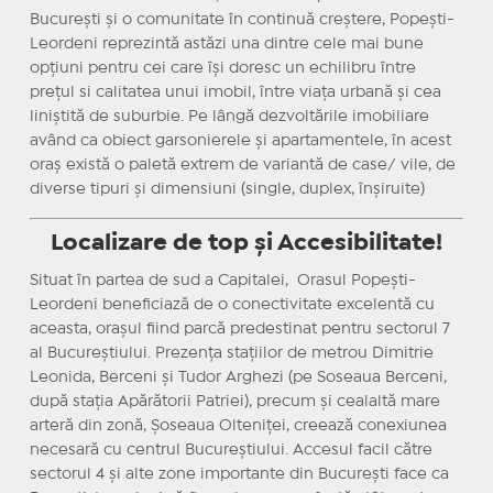
București și o comunitate în continuă creștere, Popești-
Leordeni reprezintă astăzi una dintre cele mai bune
opțiuni pentru cei care își doresc un echilibru între
prețul si calitatea unui imobil, între viața urbană și cea
liniștită de suburbie. Pe lângă dezvoltările imobiliare
având ca obiect garsonierele și apartamentele, în acest
oraș există o paletă extrem de variantă de case/ vile, de
diverse tipuri și dimensiuni (single, duplex, înșiruite)
Localizare de top și Accesibilitate!
Situat în partea de sud a Capitalei, Orasul Popești-
Leordeni beneficiază de o conectivitate excelentă cu
aceasta, orașul fiind parcă predestinat pentru sectorul 7
al Bucureștiului. Prezența stațiilor de metrou Dimitrie
Leonida, Berceni și Tudor Arghezi (pe Soseaua Berceni,
după stația Apărătorii Patriei), precum și cealaltă mare
arteră din zonă, Șoseaua Olteniței, creează conexiunea
necesară cu centrul Bucureștiului. Accesul facil către
sectorul 4 și alte zone importante din București face ca