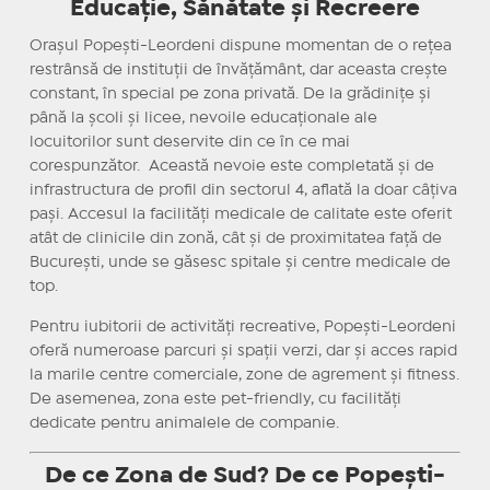
Educație, Sănătate și Recreere
Orașul Popești-Leordeni dispune momentan de o rețea
restrânsă de instituții de învățământ, dar aceasta crește
constant, în special pe zona privată. De la grădinițe și
până la școli și licee, nevoile educaționale ale
locuitorilor sunt deservite din ce în ce mai
corespunzător. Această nevoie este completată și de
infrastructura de profil din sectorul 4, aflată la doar câțiva
pași. Accesul la facilități medicale de calitate este oferit
atât de clinicile din zonă, cât și de proximitatea față de
București, unde se găsesc spitale și centre medicale de
top.
Pentru iubitorii de activități recreative, Popești-Leordeni
oferă numeroase parcuri și spații verzi, dar și acces rapid
la marile centre comerciale, zone de agrement și fitness.
De asemenea, zona este pet-friendly, cu facilități
dedicate pentru animalele de companie.
De ce Zona de Sud? De ce Popești-