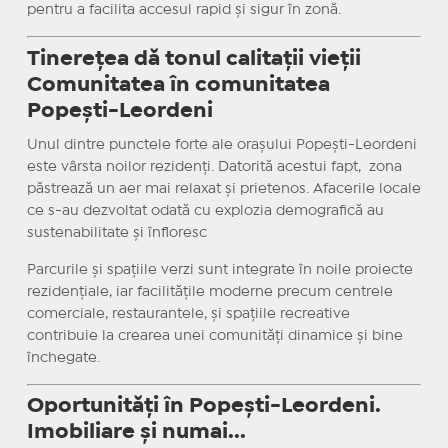
pentru a facilita accesul rapid și sigur în zonă.
Tinerețea dă tonul calitații vieții
Comunitatea în comunitatea
Popești-Leordeni
Unul dintre punctele forte ale orașului Popești-Leordeni
este vârsta noilor rezidenți. Datorită acestui fapt, zona
păstrează un aer mai relaxat și prietenos. Afacerile locale
ce s-au dezvoltat odată cu explozia demografică au
sustenabilitate și înfloresc
Parcurile și spațiile verzi sunt integrate în noile proiecte
rezidențiale, iar facilitățile moderne precum centrele
comerciale, restaurantele, și spațiile recreative
contribuie la crearea unei comunități dinamice și bine
închegate.
Oportunități în Popești-Leordeni.
Imobiliare și numai...