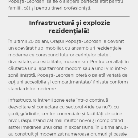
Popești-Leordeni să fie o alegere perfectă atât pentru
familii, cât și pentru tineri profesioniști.
Infrastructură și explozie
rezidențială!
În ultimii 20 de ani, Orașul Popești-Leordeni a devenit
un adevărat hub imobiliar, cu ansambluri rezidențiale
moderne ce corespund tuturor cerințelor pieței:
diversitate, accesibilitate, modernism. Pentru cei aflați în
căutarea unui apartament modern sau a unei vile într-o
zonă liniștită, Popești-Leordeni oferă o paletă variată de
opțiuni accesibile și compartimentate/ finisate conform
standardelor moderne.
Infrastructura întregii zone este într-o continuă
dezvoltare și conectare cu sectorul 4 (de ce nu?), cu
școli, grădinițe, centre comerciale și facilități de orice
nivel, răspunzand cât mai multor nevoi și completând
astfel imaginea unui oraș în expansiune. În ultimii ani, s-
au construit și modernizat numeroase drumuri și pasaje