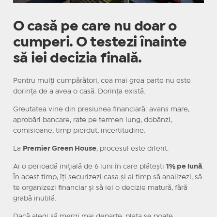
O casă pe care nu doar o
cumperi. O testezi înainte
să iei decizia finală.
Pentru mulți cumpărători, cea mai grea parte nu este
dorința de a avea o casă. Dorința există.
Greutatea vine din presiunea financiară: avans mare,
aprobări bancare, rate pe termen lung, dobânzi,
comisioane, timp pierdut, incertitudine.
La
Premier Green House
, procesul este diferit.
Ai o perioadă inițială de 6 luni în care plătești
1% pe lună
.
În acest timp, îți securizezi casa și ai timp să analizezi, să
te organizezi financiar și să iei o decizie matură, fără
grabă inutilă.
Dacă alegi să mergi mai departe, plata se poate