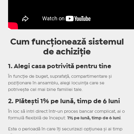
Cum funcționează sistemul
de achiziție
1. Alegi casa potrivită pentru tine
În funcție de buget, suprafață, compartimentare și
poziționare în ansamblu, alegi locuința care se
potrivește cel mai bine familiei tale.
2. Plătești 1% pe lună, timp de 6 luni
În loc să intri direct într-un proces bancar complicat, ai o
formulă flexibilă de început:
1% pe lună, timp de 6 luni
.
Este o perioadă în care îți securizezi opțiunea și ai timp