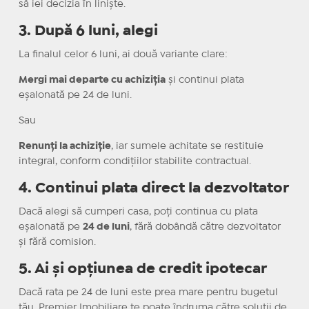
să iei decizia în liniște.
3. După 6 luni, alegi
La finalul celor 6 luni, ai două variante clare:
Mergi mai departe cu achiziția
și continui plata
eșalonată pe 24 de luni.
Sau
Renunți la achiziție
, iar sumele achitate se restituie
integral, conform condițiilor stabilite contractual.
4. Continui plata direct la dezvoltator
Dacă alegi să cumperi casa, poți continua cu plata
eșalonată pe
24 de luni
, fără dobândă către dezvoltator
și fără comision.
5. Ai și opțiunea de credit ipotecar
Dacă rata pe 24 de luni este prea mare pentru bugetul
tău, Premier Imobiliare te poate îndruma către soluții de