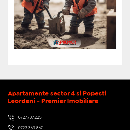
Apartamente sector 4 si Popesti
Leordeni - Premier Imobiliare
0727.737.225
0723.363.867