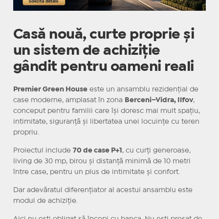
Casă nouă, curte proprie și
un sistem de achiziție
gândit pentru oameni reali
Premier Green House
este un ansamblu rezidențial de
case moderne, amplasat în zona
Berceni–Vidra, Ilfov
,
conceput pentru familii care își doresc mai mult spațiu,
intimitate, siguranță și libertatea unei locuințe cu teren
propriu.
Proiectul include
70 de case P+1
, cu curți generoase,
living de 30 mp, birou și distanță minimă de 10 metri
între case, pentru un plus de intimitate și confort.
Dar adevăratul diferențiator al acestui ansamblu este
modul de achiziție.
Aici nu ești obligat să începi cu banca. Nu ești presat de