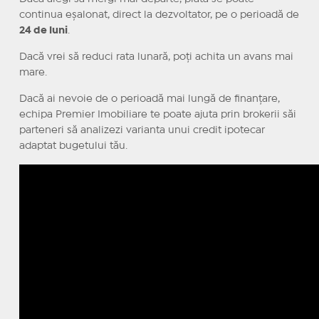
continua eșalonat, direct la dezvoltator, pe o perioadă de
24 de luni
.
Dacă vrei să reduci rata lunară, poți achita un avans mai
mare.
Dacă ai nevoie de o perioadă mai lungă de finanțare,
echipa Premier Imobiliare te poate ajuta prin brokerii săi
parteneri să analizezi varianta unui credit ipotecar
adaptat bugetului tău.