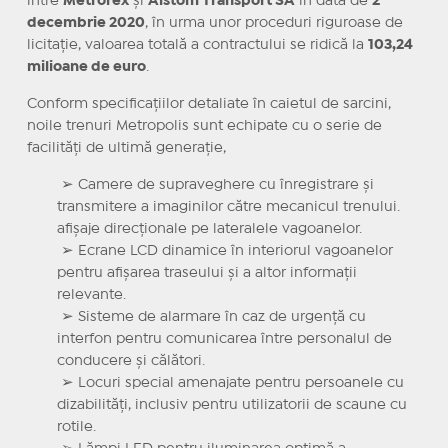
între
Metrorex
și
Alstom Transport SA
în data de
2
decembrie 2020
, în urma unor proceduri riguroase de
licitație, valoarea totală a contractului se ridică la
103,24
milioane de euro
.
Conform specificațiilor detaliate în caietul de sarcini,
noile trenuri Metropolis sunt echipate cu o serie de
facilități de ultimă generație,
➢ Camere de supraveghere cu înregistrare și
transmitere a imaginilor către mecanicul trenului.
afișaje direcționale pe lateralele vagoanelor.
➢ Ecrane LCD dinamice în interiorul vagoanelor
pentru afișarea traseului și a altor informații
relevante.
➢ Sisteme de alarmare în caz de urgență cu
interfon pentru comunicarea între personalul de
conducere și călători.
➢ Locuri special amenajate pentru persoanele cu
dizabilități, inclusiv pentru utilizatorii de scaune cu
rotile.