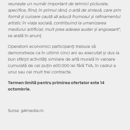
reuneşte un număr important de tehnici picturale,
specifice, fiind, în primul rând, o artă de sinteză, care prin
formă şi culoare caută să aducă frumosul şi rafinamentul
artistic în viaţa socială, contribuind la umanizarea
mediului artificial, mult prea adesea auster şi angoasan
t”,
se arată în anunţ.
Operatorii economici participanţi trebuie să
demonstreze ca în ultimii cinci ani au executat şi dus la
bun sfârşit activităţi similare de artă murală în valoare
cumulată de cel puţin 600.000 lei fără TVA, în cadrul a
unul sau cel mult trei contracte.
Termen limită pentru primirea ofertelor este 14
octombrie.
Sursa: g4media.ro