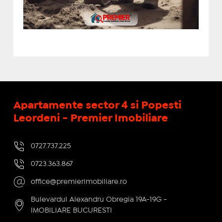
Apartamente sector 4 si Popesti
Leordeni - Premier Imobiliare
0727.737.225
0723.363.867
office@premierimobiliare.ro
Bulevardul Alexandru Obregia 19A-19G -
IMOBILIARE BUCURESTI