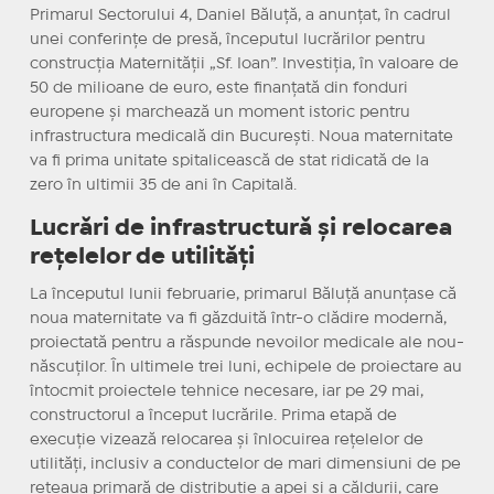
Primarul Sectorului 4, Daniel Băluță, a anunțat, în cadrul
unei conferințe de presă, începutul lucrărilor pentru
construcția Maternității „Sf. Ioan”. Investiția, în valoare de
50 de milioane de euro, este finanțată din fonduri
europene și marchează un moment istoric pentru
infrastructura medicală din București. Noua maternitate
va fi prima unitate spitalicească de stat ridicată de la
zero în ultimii 35 de ani în Capitală.
Lucrări de infrastructură și relocarea
rețelelor de utilități
La începutul lunii februarie, primarul Băluță anunțase că
noua maternitate va fi găzduită într-o clădire modernă,
proiectată pentru a răspunde nevoilor medicale ale nou-
născuților. În ultimele trei luni, echipele de proiectare au
întocmit proiectele tehnice necesare, iar pe 29 mai,
constructorul a început lucrările. Prima etapă de
execuție vizează relocarea și înlocuirea rețelelor de
utilități, inclusiv a conductelor de mari dimensiuni de pe
rețeaua primară de distribuție a apei și a căldurii, care