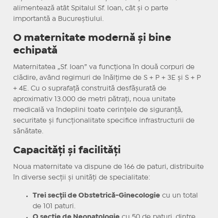
alimentează atât Spitalul Sf. Ioan, cât și o parte
importantă a Bucureștiului.
O maternitate modernă și bine
echipată
Maternitatea „Sf. Ioan” va funcționa în două corpuri de
clădire, având regimuri de înălțime de S + P + 3E și S + P
+ 4E. Cu o suprafață construită desfășurată de
aproximativ 13.000 de metri pătrați, noua unitate
medicală va îndeplini toate cerințele de siguranță,
securitate și funcționalitate specifice infrastructurii de
sănătate.
Capacități și facilități
Noua maternitate va dispune de 166 de paturi, distribuite
în diverse secții și unități de specialitate:
Trei secții de Obstetrică-Ginecologie
cu un total
de 101 paturi.
O secție de Neonatologie
cu 50 de paturi, dintre