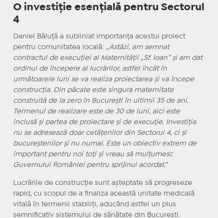
O investiție esențială pentru Sectorul
4
Daniel Băluță a subliniat importanța acestui proiect
pentru comunitatea locală: „
Astăzi, am semnat
contractul de execuției al Maternității „Sf. Ioan” și am dat
ordinul de începere al lucrărilor, astfel încât în
următoarele luni se va realiza proiectarea și va începe
construcția. Din păcate este singura maternitate
construită de la zero în București în ultimii 35 de ani.
Termenul de realizare este de 30 de luni, aici este
inclusă și partea de proiectare și de execuție. Investiția
nu se adresează doar cetățenilor din Sectorul 4, ci și
bucureștenilor și nu numai. Este un obiectiv extrem de
important pentru noi toți și vreau să mulțumesc
Guvernului României pentru sprijinul acordat.”
Lucrările de construcție sunt așteptate să progreseze
rapid, cu scopul de a finaliza această unitate medicală
vitală în termenii stabiliți, aducând astfel un plus
semnificativ sistemului de sănătate din București.