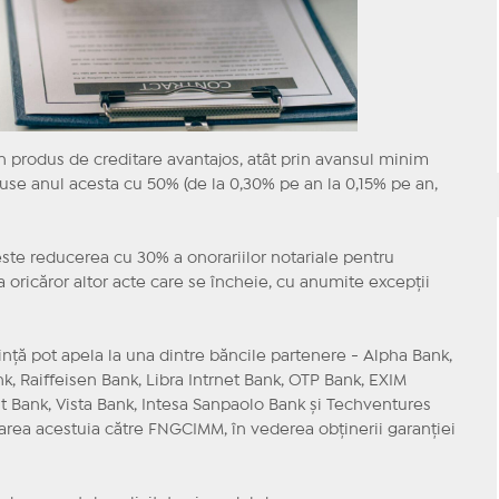
n produs de creditare avantajos, atât prin avansul minim
duse anul acesta cu 50% (de la 0,30% pe an la 0,15% pe an,
este reducerea cu 30% a onorariilor notariale pentru
 oricăror altor acte care se încheie, cu anumite excepţii
inţă pot apela la una dintre băncile partenere - Alpha Bank,
, Raiffeisen Bank, Libra Intrnet Bank, OTP Bank, EXIM
t Bank, Vista Bank, Intesa Sanpaolo Bank şi Techventures
tarea acestuia către FNGCIMM, în vederea obţinerii garanţiei