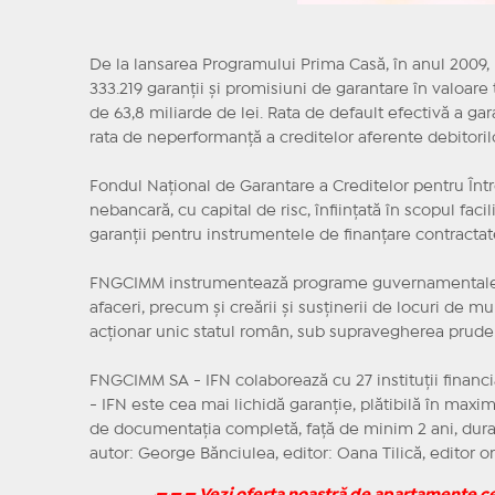
De la lansarea Programului Prima Casă, în anul 2009, 
333.219 garanţii şi promisiuni de garantare în valoare t
de 63,8 miliarde de lei. Rata de default efectivă a ga
rata de neperformanţă a creditelor aferente debitoril
Fondul Naţional de Garantare a Creditelor pentru Întrep
nebancară, cu capital de risc, înfiinţată în scopul facil
garanţii pentru instrumentele de finanţare contractat
FNGCIMM instrumentează programe guvernamentale de
afaceri, precum şi creării şi susţinerii de locuri de 
acţionar unic statul român, sub supravegherea pruden
FNGCIMM SA - IFN colaborează cu 27 instituţii financ
- IFN este cea mai lichidă garanţie, plătibilă în maxim 
de documentaţia completă, faţă de minim 2 ani, dur
autor: George Bănciulea, editor: Oana Tilică, editor onl