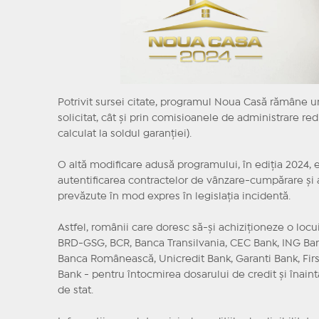
Potrivit sursei citate, programul Noua Casă rămâne u
solicitat, cât şi prin comisioanele de administrare re
calculat la soldul garanţiei).
O altă modificare adusă programului, în ediţia 2024, 
autentificarea contractelor de vânzare-cumpărare şi a
prevăzute în mod expres în legislaţia incidentă.
Astfel, românii care doresc să-şi achiziţioneze o locu
BRD-GSG, BCR, Banca Transilvania, CEC Bank, ING Bank
Banca Românească, Unicredit Bank, Garanti Bank, Firs
Bank - pentru întocmirea dosarului de credit şi înain
de stat.