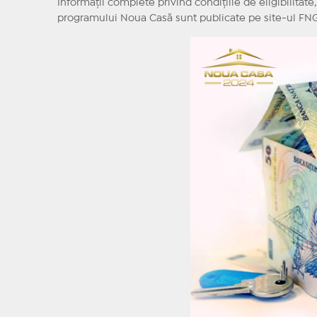
Informaţii complete privind condiţiile de eligibilita
programului Noua Casă sunt publicate pe site-ul F