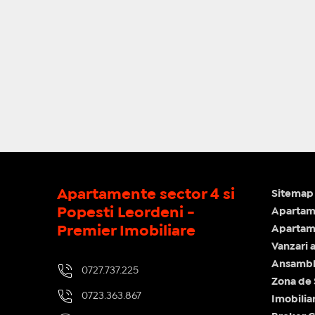
Apartamente sector 4 si
Sitemap 
Popesti Leordeni -
Apartam
Premier Imobiliare
Apartame
Vanzari 
Ansamblu
0727.737.225
Zona de
0723.363.867
Imobilia