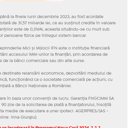
până la finele lunii decembrie 2023, au fost acordate
otală de 31,57 miliarde lei, ce au susţinut credite în valoare
ranţiilor este de 0,316%, aceasta situându-se cu mult sub
or persoane fizice pe întregul sistem bancar.
rinderile Mici şi Mijlocii IFN este o instituţie financiară
itării accesului IMM-urilor la finanţări, prin acordarea de
e de la bănci comerciale sau din alte surse.
stinate relansării economice, dezvoltării mediului de
muncă, funcţionând ca o societate comercială pe acţiuni, cu
ţială a Băncii Naţionale a României.
iare în baza unor convenţii de lucru. Garanţia FNGCIMM SA
90 zile de la solicitarea de plată a finanţatorului, însoţită
ata medie de executare a unei ipoteci. AGERPRES/(AS -
ine: Irina Giurgiu).