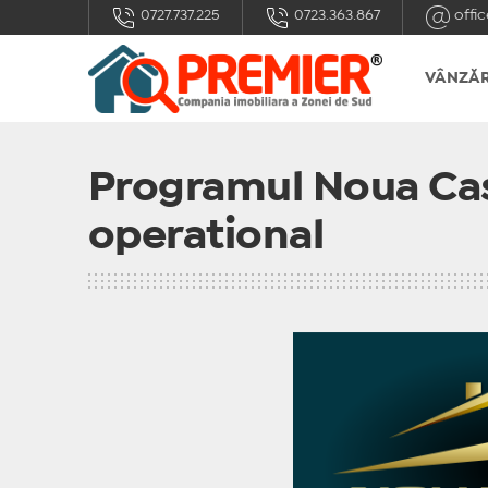
0727.737.225
0723.363.867
offic
VÂNZĂR
Programul Noua Cas
operational