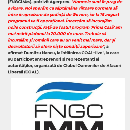
(FNGCIMM), potrivit Agerpres.
"Normele sunt în prag de
avizare. Noi sperăm ca săptămâna viitoare normele să
intre în aprobare de şedinţă de Guvern, iar la 15 august
programul va fi operaţional. Încercăm să încurajăm
noile construcţii. Faţă de fostul program 'Prima Casă' am
mai mărit plafonul la 70.000 de euro. Trebuie să
încurajăm şi românii care au un venit mai mare, dar şi
dezvoltatorii să ofere nişte condiţii superioare"
, a
afirmat Dumitru Nancu, la întâlnirea COAL-live!, la care
au participat antreprenori şi reprezentanţi ai
autorităţilor, organizată de Clubul Oamenilor de Afaceri
Liberali (COAL).