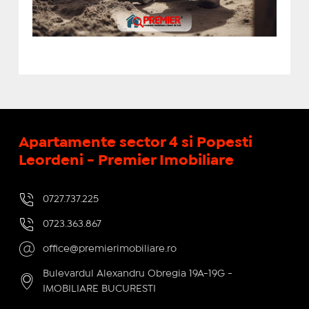
Apartamente sector 4 si Popesti
Leordeni - Premier Imobiliare
0727.737.225
0723.363.867
office@premierimobiliare.ro
Bulevardul Alexandru Obregia 19A-19G -
IMOBILIARE BUCURESTI