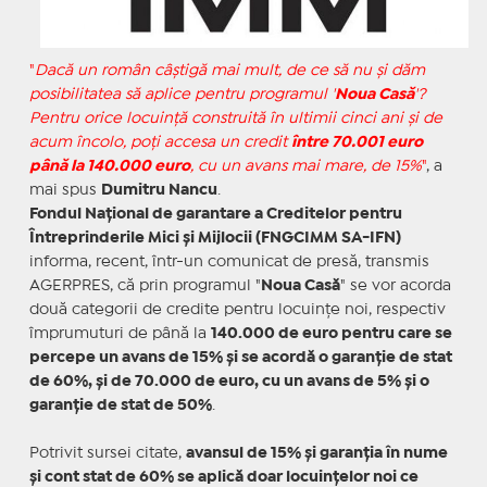
"
Dacă un român câştigă mai mult, de ce să nu şi dăm
posibilitatea să aplice pentru programul '
Noua Casă
'?
Pentru orice locuinţă construită în ultimii cinci ani şi de
acum încolo, poţi accesa un credit
între 70.001 euro
până la 140.000 euro
, cu un avans mai mare, de 15%
"
, a
mai spus
Dumitru Nancu
.
Fondul Naţional de garantare a Creditelor pentru
Întreprinderile Mici şi Mijlocii (FNGCIMM SA-IFN)
informa, recent, într-un comunicat de presă, transmis
AGERPRES, că prin programul "
Noua Casă
" se vor acorda
două categorii de credite pentru locuinţe noi, respectiv
împrumuturi de până la
140.000 de euro pentru care se
percepe un avans de 15% şi se acordă o garanţie de stat
de 60%, şi de 70.000 de euro, cu un avans de 5% şi o
garanţie de stat de 50%
.
Potrivit sursei citate,
avansul de 15% şi garanţia în nume
şi cont stat de 60% se aplică doar locuinţelor noi ce