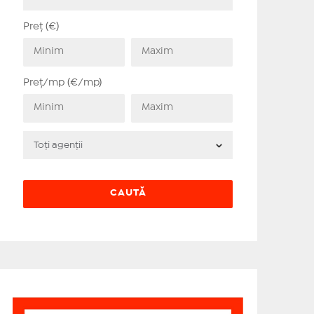
Preț (€)
Preț/mp (€/mp)