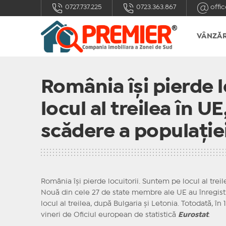
0727.737.225
0723.363.867
offic
VÂNZĂR
România își pierde 
locul al treilea în U
scădere a populaţiei
România își pierde locuitorii. Suntem pe locul al trei
Nouă din cele 27 de state membre ale UE au înregistr
locul al treilea, după Bulgaria și Letonia. Totodată, î
vineri de Oficiul european de statistică
Eurostat
.