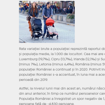
Rata variaţiei brute a populaţiei reprezintă raportul 
şi populaţia medie, la 1.000 de locuitori. Cea mai are c
Luxemburg (19,7‰), Cipru (13,7‰), Irlanda (12,1‰) şi Su
(minus 7‰), Letonia (minus 6,4‰), România (minus 5‰)
populației României a continuat și în 2020. Potrivit Ins
populaţiei României s-a accentuat, în luna mai a acest
perioadă din 2019.
Astfel, la nivelul lunii mai din acest an, numărul născ
din anul anterior, în timp ce numărul persoanelor care
Populaţia României a înregistrat un spor negativ de 1,
persoane faţă de -4.830 persoane.