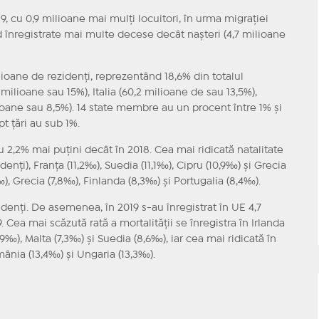
, cu 0,9 milioane mai mulţi locuitori, în urma migraţiei
nd înregistrate mai multe decese decât naşteri (4,7 milioane
ioane de rezidenţi, reprezentând 18,6% din totalul
milioane sau 15%), Italia (60,2 milioane de sau 13,5%),
lioane sau 8,5%). 14 state membre au un procent între 1% şi
t ţări au sub 1%.
u 2,2% mai puţini decât în 2018. Cea mai ridicată natalitate
idenţi), Franţa (11,2‰), Suedia (11,1‰), Cipru (10,9‰) şi Grecia
‰), Grecia (7,8‰), Finlanda (8,3‰) şi Portugalia (8,4‰).
ezidenţi. De asemenea, în 2019 s-au înregistrat în UE 4,7
Cea mai scăzută rată a mortalităţii se înregistra în Irlanda
,9‰), Malta (7,3‰) şi Suedia (8,6‰), iar cea mai ridicată în
mânia (13,4‰) şi Ungaria (13,3‰).