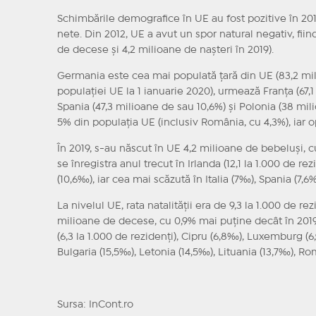
Schimbările demografice în UE au fost pozitive în 2019
nete. Din 2012, UE a avut un spor natural negativ, fii
de decese şi 4,2 milioane de naşteri în 2019).
Germania este cea mai populată ţară din UE (83,2 mil
populaţiei UE la 1 ianuarie 2020), urmează Franţa (67,1 
Spania (47,3 milioane de sau 10,6%) şi Polonia (38 mi
5% din populaţia UE (inclusiv România, cu 4,3%), iar op
În 2019, s-au născut în UE 4,2 milioane de bebeluşi, c
se înregistra anul trecut în Irlanda (12,1 la 1.000 de rez
(10,6‰), iar cea mai scăzută în Italia (7‰), Spania (7,6
La nivelul UE, rata natalităţii era de 9,3 la 1.000 de r
milioane de decese, cu 0,9% mai puţine decât în 2019. 
(6,3 la 1.000 de rezidenţi), Cipru (6,8‰), Luxemburg (6
Bulgaria (15,5‰), Letonia (14,5‰), Lituania (13,7‰), Ro
Sursa: InCont.ro