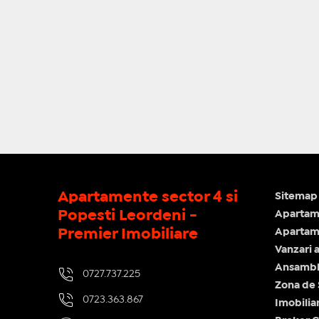
Apartamente sector 4 si
Sitemap 
Popesti Leordeni -
Apartam
Premier Imobiliare
Apartame
Vanzari 
Ansamblu
0727.737.225
Zona de
0723.363.867
Imobilia