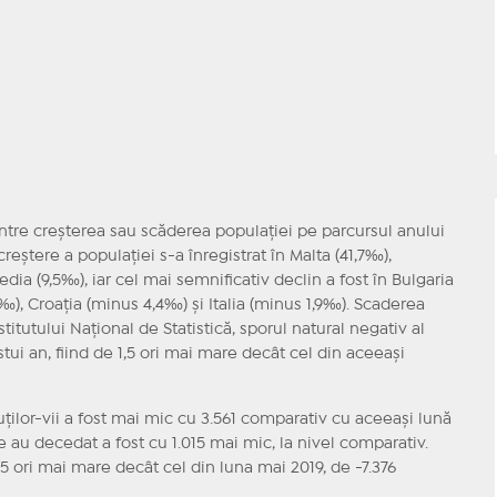
dintre creşterea sau scăderea populaţiei pe parcursul anului
reştere a populaţiei s-a înregistrat în Malta (41,7‰),
edia (9,5‰), iar cel mai semnificativ declin a fost în Bulgaria
, Croaţia (minus 4,4‰) şi Italia (minus 1,9‰). Scaderea
titutului Naţional de Statistică, sporul natural negativ al
ui an, fiind de 1,5 ori mai mare decât cel din aceeaşi
uţilor-vii a fost mai mic cu 3.561 comparativ cu aceeaşi lună
 au decedat a fost cu 1.015 mai mic, la nivel comparativ.
5 ori mai mare decât cel din luna mai 2019, de -7.376