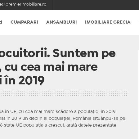
e@premierimobiliare.ro
I
CUMPARARI
ANSAMBLURI
IMOBILIARE GRECIA
locuitorii. Suntem pe
E, cu cea mai mare
 în 2019
lea în UE, cu cea mai mare scădere a populaţiei în 2019.
at în 2019 un declin al populaţiei, România situându-se pe
n 18 state UE populaţia a crescut, arată datele prezentate