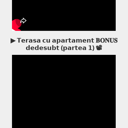
▶ 𝗧𝗲𝗿𝗮𝘀𝗮 𝗰𝘂 𝗮𝗽𝗮𝗿𝘁𝗮𝗺𝗲𝗻𝘁 𝐁𝐎𝐍𝐔𝐒
𝗱𝗲𝗱𝗲𝘀𝘂𝗯𝘁 (𝗽𝗮𝗿𝘁𝗲𝗮 𝟭) 📽