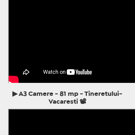
▶ A
3 Camere - 81 mp - Tineretului-
Vacaresti
📽