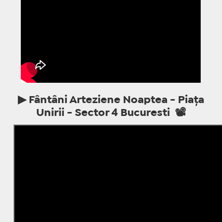
▶ Fântâni Arteziene Noaptea - Piața
Unirii - Sector 4 Bucuresti 📽