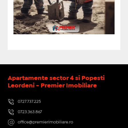
Apartamente sector 4 si Popesti
Leordeni - Premier Imobiliare
0727.737.225
0723.363.867
office@premierimobiliare.ro