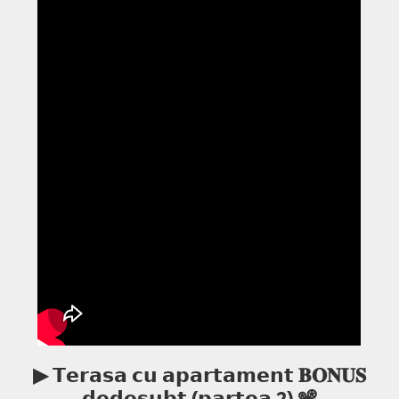
▶ 𝗧𝗲𝗿𝗮𝘀𝗮 𝗰𝘂 𝗮𝗽𝗮𝗿𝘁𝗮𝗺𝗲𝗻𝘁 𝐁𝐎𝐍𝐔𝐒