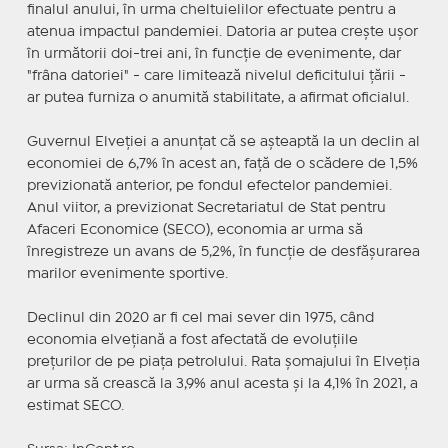
finalul anului, în urma cheltuielilor efectuate pentru a
atenua impactul pandemiei. Datoria ar putea creşte uşor
în următorii doi-trei ani, în funcţie de evenimente, dar
"frâna datoriei" - care limitează nivelul deficitului ţării -
ar putea furniza o anumită stabilitate, a afirmat oficialul.
Guvernul Elveţiei a anunţat că se aşteaptă la un declin al
economiei de 6,7% în acest an, faţă de o scădere de 1,5%
previzionată anterior, pe fondul efectelor pandemiei.
Anul viitor, a previzionat Secretariatul de Stat pentru
Afaceri Economice (SECO), economia ar urma să
înregistreze un avans de 5,2%, în funcţie de desfăşurarea
marilor evenimente sportive.
Declinul din 2020 ar fi cel mai sever din 1975, când
economia elveţiană a fost afectată de evoluţiile
preţurilor de pe piaţa petrolului. Rata şomajului în Elveţia
ar urma să crească la 3,9% anul acesta şi la 4,1% în 2021, a
estimat SECO.