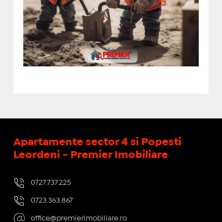
Apartamente sector 4 si Popesti
Leordeni - Premier Imobiliare
0727.737.225
0723.363.867
office@premierimobiliare.ro