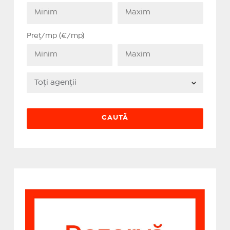
Preț/mp (€/mp)