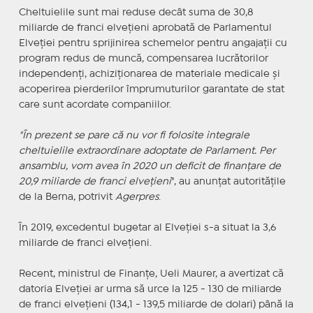
Cheltuielile sunt mai reduse decât suma de 30,8
miliarde de franci elveţieni aprobată de Parlamentul
Elveţiei pentru sprijinirea schemelor pentru angajaţii cu
program redus de muncă, compensarea lucrătorilor
independenţi, achiziţionarea de materiale medicale şi
acoperirea pierderilor împrumuturilor garantate de stat
care sunt acordate companiilor.
"În prezent se pare că nu vor fi folosite integrale
cheltuielile extraordinare adoptate de Parlament. Per
ansamblu, vom avea în 2020 un deficit de finanţare de
20,9 miliarde de franci elveţieni
", au anunţat autorităţile
de la Berna, potrivit
Agerpres
.
În 2019, excedentul bugetar al Elveţiei s-a situat la 3,6
miliarde de franci elveţieni.
Recent, ministrul de Finanţe, Ueli Maurer, a avertizat că
datoria Elveţiei ar urma să urce la 125 - 130 de miliarde
de franci elveţieni (134,1 - 139,5 miliarde de dolari) până la