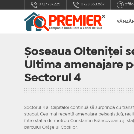
0727.737.225
0723.363.867
offic
VÂNZĂR
Șoseaua Olteniței s
Ultima amenajare pe
Sectorul 4
Sectorul 4 al Capitalei continuă să surprindă cu trans
stradal. Cea mai recentă amenajare peisagistică, real
între stația de metrou Constantin Brâncoveanu și staț
parcului Orășelul Copiilor.