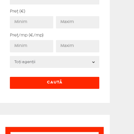
Preț (€)
Preț/mp (€/mp)