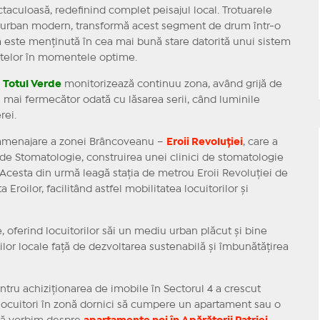
taculoasă, redefinind complet peisajul local. Trotuarele
er urban modern, transformă acest segment de drum într-o
tă este menținută în cea mai bună stare datorită unui sistem
ntelor în momentele optime.
a
Totul Verde
monitorizează continuu zona, având grijă de
 și mai fermecător odată cu lăsarea serii, când luminile
rei.
reamenajare a zonei Brâncoveanu –
Eroii Revoluției
, care a
 de Stomatologie, construirea unei clinici de stomatologie
cesta din urmă leagă stația de metrou Eroii Revoluției de
Eroilor, facilitând astfel mobilitatea locuitorilor și
 oferind locuitorilor săi un mediu urban plăcut și bine
ilor locale față de dezvoltarea sustenabilă și îmbunătățirea
ntru achiziționarea de imobile în Sectorul 4 a crescut
i locuitori în zonă dornici să cumpere un apartament sau o