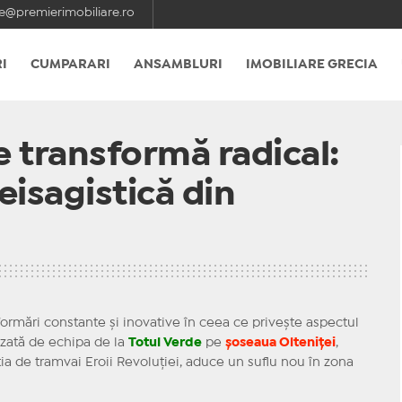
e@premierimobiliare.ro
I
CUMPARARI
ANSAMBLURI
IMOBILIARE GRECIA
e transformă radical:
isagistică din
formări constante și inovative în ceea ce privește aspectul
izată de echipa de la
Totul Verde
pe
șoseaua Olteniței
,
ia de tramvai Eroii Revoluției, aduce un suflu nou în zona