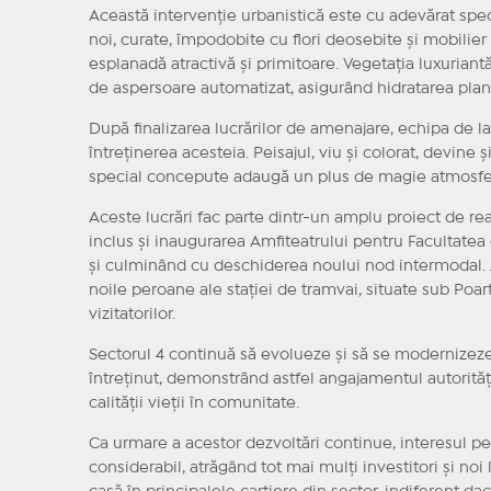
Această intervenție urbanistică este cu adevărat spec
noi, curate, împodobite cu flori deosebite și mobili
esplanadă atractivă și primitoare. Vegetația luxurian
de aspersoare automatizat, asigurând hidratarea pla
După finalizarea lucrărilor de amenajare, echipa de l
întreținerea acesteia. Peisajul, viu și colorat, devine
special concepute adaugă un plus de magie atmosfe
Aceste lucrări fac parte dintr-un amplu proiect de 
inclus și inaugurarea Amfiteatrului pentru Facultatea
și culminând cu deschiderea noului nod intermodal. A
noile peroane ale stației de tramvai, situate sub Poarta 
vizitatorilor.
Sectorul 4 continuă să evolueze și să se modernizeze,
întreținut, demonstrând astfel angajamentul autorităț
calității vieții în comunitate.
Ca urmare a acestor dezvoltări continue, interesul pe
considerabil, atrăgând tot mai mulți investitori și no