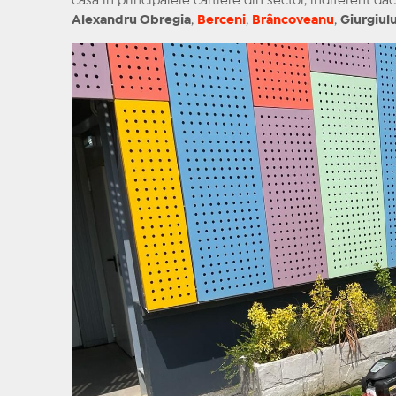
casă în principalele cartiere din sector, indiferent 
Alexandru Obregia
,
Berceni
,
Brâncoveanu
,
Giurgiulu