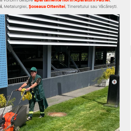
dacă vorbim despre
apartamente noi în Apărătorii Patriei
,
i
, Metalurgiei,
Șoseaua Oltenitei
, Tineretului sau Văcărești.