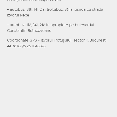
Ca mijloace de transport avem:
- autobuz: 381, N112 si troleibuz: 76 la iesirea cu strada
Izvorul Rece
- autobuz: 116, 141, 216 in apropiere pe bulevardul
Constantin Brâncoveanu
Coordonate GPS - Izvorul Trotușului, sector 4, Bucuresti:
44.3876795,26.1048376