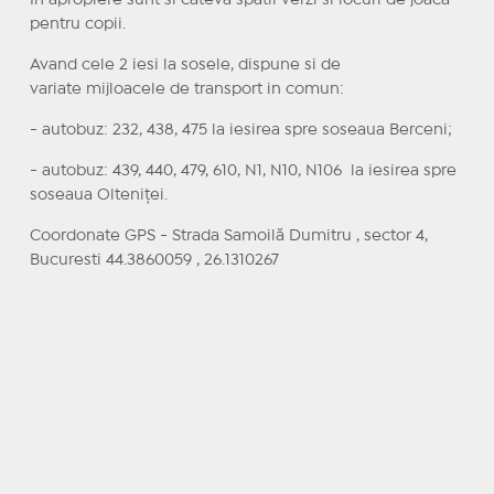
In apropiere sunt si cateva spatii verzi si locuri de joaca
pentru copii.
Avand cele 2 iesi la sosele, dispune si de
variate mijloacele de transport in comun:
- autobuz: 232, 438, 475 la iesirea spre soseaua Berceni;
- autobuz: 439, 440, 479, 610, N1, N10, N106 la iesirea spre
soseaua Olteniţei.
Coordonate GPS - Strada Samoilă Dumitru , sector 4,
Bucuresti 44.3860059 , 26.1310267