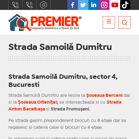
Strada Samoilă Dumitru
Strada Samoilă Dumitru, sector 4,
Bucuresti
Strada Samoilă Dumitru are iesire la
Şoseaua Berceni
dar
si la
Şoseaua Olteniţei
;
se intersecteaza si cu
Strada
Anton Bacalbaşa
si
Strada Frumuşani.
Pe strada gasim preponderent blocuri cu 8 etaje dar se
regasesc si cateva case si blocuri cu 4 etaje.