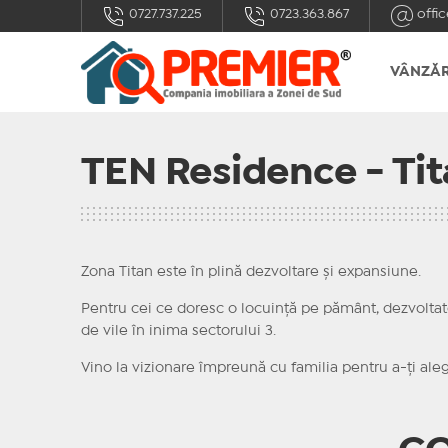
0727.737.225
0723.363.867
offic
VÂNZĂR
TEN Residence - Ti
Zona Titan este în plină dezvoltare și expansiune.
Pentru cei ce doresc o locuință pe pământ, dezvolta
de vile în inima sectorului 3.
Vino la vizionare împreună cu familia pentru a-ți aleg