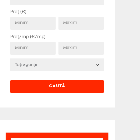
Preț (€)
Preț/mp (€/mp)