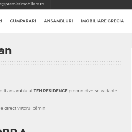
e@premierimobiliare.ro
I
CUMPARARI
ANSAMBLURI
IMOBILIARE GRECIA
tan
torii ansamblului
TEN RESIDENCE
propun diverse variante
e direct viitorul cămin!