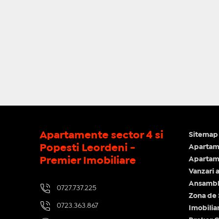
Apartamente sector 4 si
Sitemap 
Popesti Leordeni -
Apartam
Premier Imobiliare
Apartame
Vanzari 
Ansamblu
0727.737.225
Zona de
0723.363.867
Imobilia