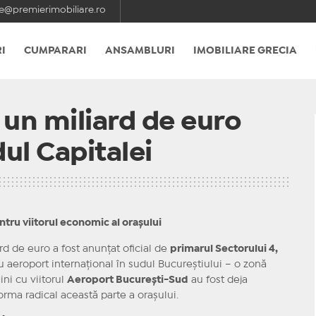
e@premierimobiliare.ro
I
CUMPARARI
ANSAMBLURI
IMOBILIARE GRECIA
un miliard de euro
ul Capitalei
tru viitorul economic al orașului
rd de euro a fost anunțat oficial de
primarul Sectorului 4,
u aeroport internațional în sudul Bucureștiului – o zonă
ni cu viitorul
Aeroport București-Sud
au fost deja
sforma radical această parte a orașului.