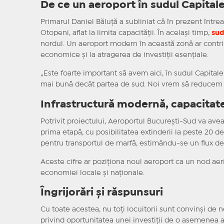
De ce un aeroport în sudul Capitale
Primarul Daniel Băluță a subliniat că în prezent într
Otopeni, aflat la limita capacității. În același timp,
sud
nordul. Un aeroport modern în această zonă ar contribui
economice și la atragerea de investiții esențiale.
„Este foarte important să avem aici, în sudul Capital
mai bună decât partea de sud. Noi vrem să reducem ac
Infrastructură modernă, capacita
Potrivit proiectului, Aeroportul București-Sud va ave
prima etapă, cu posibilitatea extinderii la peste 20 de m
pentru transportul de marfă, estimându-se un flux de
Aceste cifre ar poziționa noul aeroport ca un nod ae
economiei locale și naționale.
Îngrijorări și răspunsuri
Cu toate acestea, nu toți locuitorii sunt convinși de 
privind oportunitatea unei investiții de o asemenea