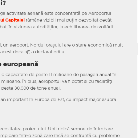
i?
eaga activitate aeriană este concentrată pe Aeroportul
ul Capitalei
rămâne vizibil mai puțin dezvoltat decât
, în viziunea autorităților, la echilibrarea dezvoltării
ei, un aeroport. Nordul orașului are o stare economică mult
est decalaj”, a declarat edilul.
te europeană
a o capacitate de peste 11 milioane de pasageri anual în
ilioane. În plus, aeroportul va fi dotat și cu facilități
 peste 30.000 de tone anual.
rian important în Europa de Est, cu impact major asupra
necesitatea proiectului. Unii ridică semne de întrebare
 amploare într-o zonă care încă se confruntă cu probleme