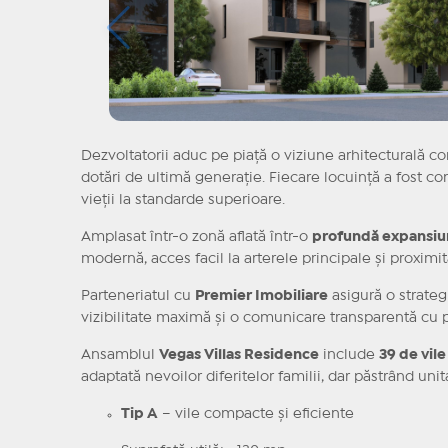
Dezvoltatorii aduc pe piață o viziune arhitecturală c
dotări de ultimă generație. Fiecare locuință a fost con
vieții la standarde superioare.
Amplasat într-o zonă aflată într-o
profundă expansiun
modernă, acces facil la arterele principale și proximit
Parteneriatul cu
Premier Imobiliare
asigură o strateg
vizibilitate maximă și o comunicare transparentă cu p
Ansamblul
Vegas Villas Residence
include
39 de vile
adaptată nevoilor diferitelor familii, dar păstrând unita
Tip A
– vile compacte și eficiente