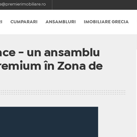
e@premierimobiliare.ro
I
CUMPARARI
ANSAMBLURI
IMOBILIARE GRECIA
nce - un ansamblu
 premium în Zona de