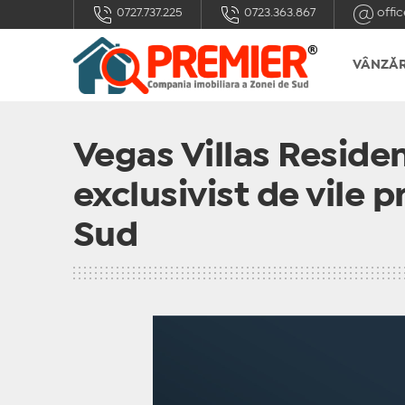
0727.737.225
0723.363.867
offic
VÂNZĂR
Vegas Villas Reside
exclusivist de vile
Sud