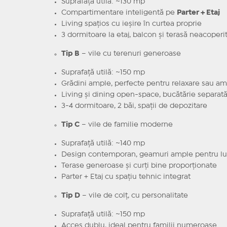
Suprafață utilă: ~130 mp
Compartimentare inteligentă pe
Parter + Etaj
Living spațios cu ieșire în curtea proprie
3 dormitoare la etaj, balcon și terasă neacoperi
Tip B
– vile cu terenuri generoase
Suprafață utilă: ~150 mp
Grădini ample, perfecte pentru relaxare sau am
Living și dining open-space, bucătărie separat
3-4 dormitoare, 2 băi, spații de depozitare
Tip C
– vile de familie moderne
Suprafață utilă: ~140 mp
Design contemporan, geamuri ample pentru lu
Terase generoase și curți bine proporționate
Parter + Etaj cu spațiu tehnic integrat
Tip D
– vile de colț, cu personalitate
Suprafață utilă: ~150 mp
Acces dublu, ideal pentru familii numeroase