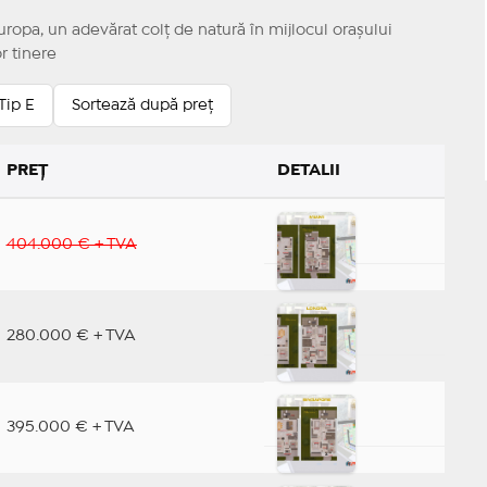
uropa, un adevărat colț de natură în mijlocul orașului
or tinere
Tip E
Sortează după preț
PREȚ
DETALII
404.000 € + TVA
280.000 € + TVA
395.000 € + TVA