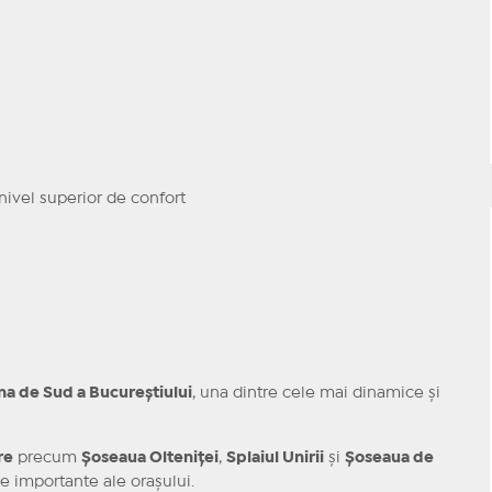
nivel superior de confort
na de Sud a Bucureștiului
, una dintre cele mai dinamice și
re
precum
Șoseaua Olteniței
,
Splaiul Unirii
și
Șoseaua de
le importante ale orașului.