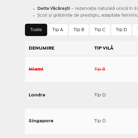
Delta Văcărești
– rezervație naturală unică în E
Școli și grădinițe de prestigiu, adaptate familiil
Toate
Tip A
Tip B
Tip C
Tip D
DENUMIRE
TIP VILĂ
Miami
Tip B
Londra
Tip D
Singapore
Tip D