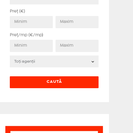
Preț (€)
Preț/mp (€/mp)