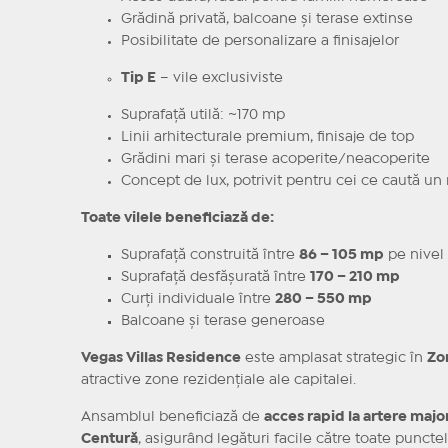
Grădină privată, balcoane și terase extinse
Posibilitate de personalizare a finisajelor
Tip E
– vile exclusiviste
Suprafață utilă: ~170 mp
Linii arhitecturale premium, finisaje de top
Grădini mari și terase acoperite/neacoperite
Concept de lux, potrivit pentru cei ce caută un 
Toate vilele beneficiază de:
Suprafață construită între
86 – 105 mp
pe nivel
Suprafață desfășurată între
170 – 210 mp
Curți individuale între
280 – 550 mp
Balcoane și terase generoase
Vegas Villas Residence
este amplasat strategic în
Zo
atractive zone rezidențiale ale capitalei.
Ansamblul beneficiază de
acces rapid la artere majo
Centură
, asigurând legături facile către toate puncte