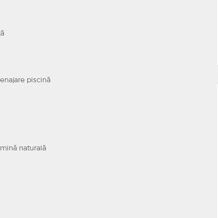
tă
enajare piscină
ă
mină naturală