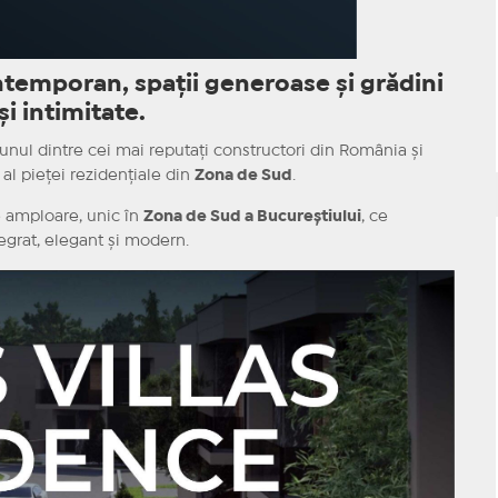
temporan, spații generoase și grădini
i intimitate.
unul dintre cei mai reputați constructori din România și
t al pieței rezidențiale din
Zona de Sud
.
e amploare, unic în
Zona de Sud a Bucureștiului
, ce
egrat, elegant și modern.