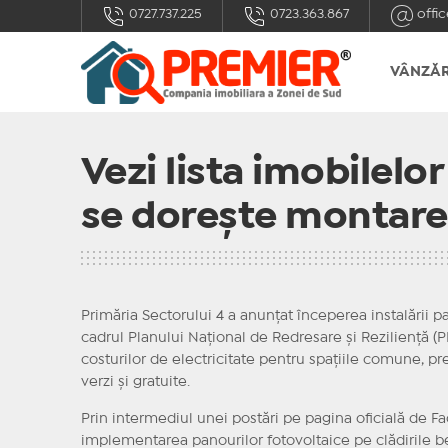
0727.737.225
0723.363.867
offic
VÂNZĂR
Vezi lista imobilelo
se dorește montare
Primăria Sectorului 4 a anunțat începerea instalării p
cadrul Planului Național de Redresare și Reziliență (
costurilor de electricitate pentru spațiile comune, pre
verzi și gratuite.
Prin intermediul unei postări pe pagina oficială de Fa
implementarea panourilor fotovoltaice pe clădirile be