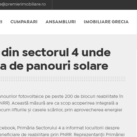
e@premierimobiliare.ro
I
CUMPARARI
ANSAMBLURI
IMOBILIARE GRECIA
r din sectorul 4 unde
a de panouri solare
anourilor fotovoltaice pe peste 200 de blocuri reabilitate în
PNRR). Această măsură are ca scop acoperirea integrală a
cum lifturile și casele scărilor, prin aprovecherea energiei
cebook, Primăria Sectorului 4 a informat locuitorii despre
neficiare de reabilitare prin PNRR. Reprezentanții Primăriei