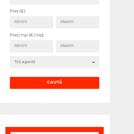
Preț (€)
Preț/mp (€/mp)