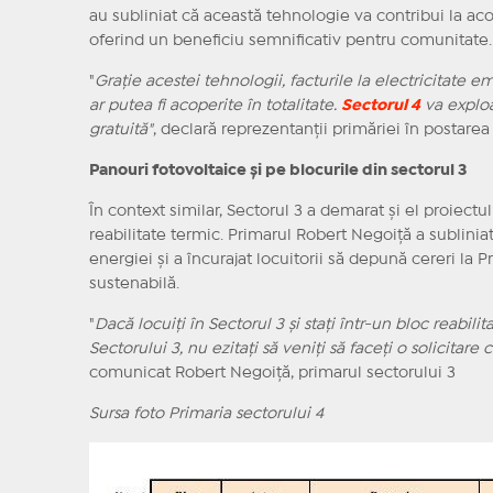
au subliniat că această tehnologie va contribui la aco
oferind un beneficiu semnificativ pentru comunitate.
"
Grație acestei tehnologii, facturile la electricitate em
ar putea fi acoperite în totalitate.
Sectorul 4
va exploa
gratuită"
, declară reprezentanții primăriei în postare
Panouri fotovoltaice și pe blocurile din sectorul 3
În context similar, Sectorul 3 a demarat și el proiectu
reabilitate termic. Primarul Robert Negoiță a sublinia
energiei și a încurajat locuitorii să depună cereri la 
sustenabilă.
"
Dacă locuiți în Sectorul 3 și stați într-un bloc reabili
Sectorului 3, nu ezitați să veniți să faceți o solicitare
comunicat Robert Negoiță, primarul sectorului 3
Sursa foto Primaria sectorului 4