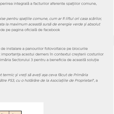
perirea integrală a facturilor aferente spațiilor comune,
ise pentru spațiile comune, cum ar fi liftul ori casa scărilor,
ta la maximum această sursă de energie verde și absolut
a de pe pagina oficială de facebook
l de instalare a panourilor fotovoltaice pe blocurile
t importanța acestui demers în contextul creșterii costurilor
Primăria Sectorului 3 pentru a beneficia de această soluție
tat termic și vreți să aveți așa ceva făcut de Primăria
 către PS3, cu o hotărâre de la Asociațiile de Proprietari
", a