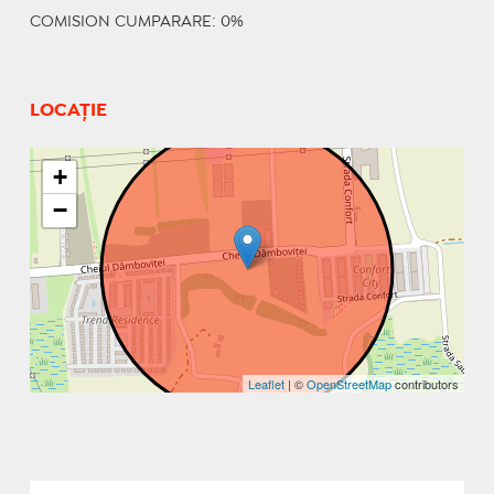
COMISION CUMPARARE: 0%
LOCAȚIE
+
−
Leaflet
| ©
OpenStreetMap
contributors