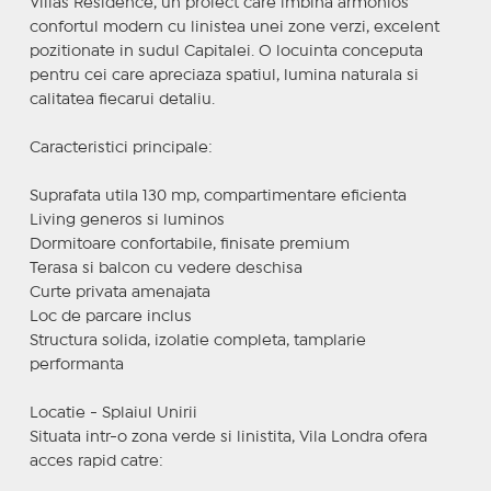
Villas Residence, un proiect care imbina armonios
confortul modern cu linistea unei zone verzi, excelent
pozitionate in sudul Capitalei. O locuinta conceputa
pentru cei care apreciaza spatiul, lumina naturala si
calitatea fiecarui detaliu.
Caracteristici principale:
Suprafata utila 130 mp, compartimentare eficienta
Living generos si luminos
Dormitoare confortabile, finisate premium
Terasa si balcon cu vedere deschisa
Curte privata amenajata
Loc de parcare inclus
Structura solida, izolatie completa, tamplarie
performanta
Locatie - Splaiul Unirii
Situata intr-o zona verde si linistita, Vila Londra ofera
acces rapid catre: