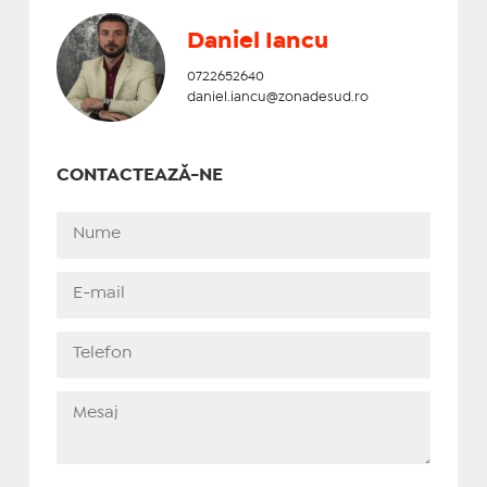
Daniel Iancu
0722652640
daniel.iancu@zonadesud.ro
CONTACTEAZĂ-NE