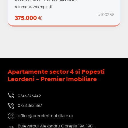
6 camere, 283 mp utili
#100288
375.000
€
Apartamente sector 4 si Popesti
Leordeni - Premier Imobiliare
0727.737.225
0723.363.867
office@premierimobiliare.ro
Bulevardul Alexandru Obregia 19A-19G -