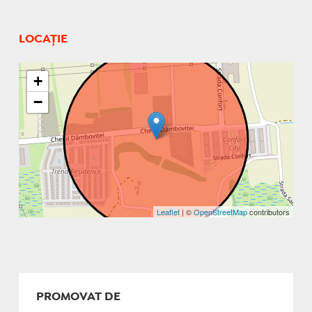
LOCAȚIE
+
−
Leaflet
| ©
OpenStreetMap
contributors
PROMOVAT DE