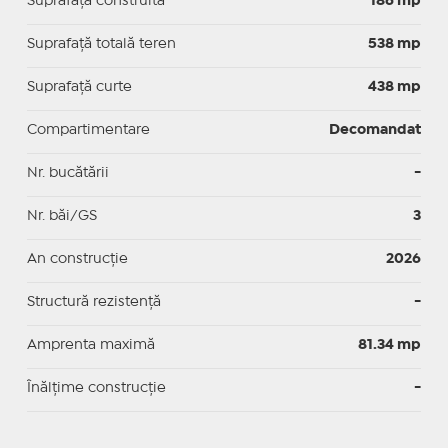
Suprafaţă construită
186 mp
Suprafață totală teren
538 mp
Suprafaţă curte
438 mp
Compartimentare
Decomandat
Nr. bucătării
-
Nr. băi/GS
3
An construcție
2026
Structură rezistență
-
Amprenta maximă
81.34 mp
Înălțime construcție
-