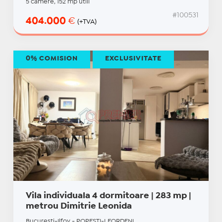
5 camere, 152 mp utili
#100531
404.000
€
(+TVA)
0% COMISION
EXCLUSIVITATE
Vila individuala 4 dormitoare | 283 mp |
metrou Dimitrie Leonida
Bucuresti-Ilfov - POPESTI-LEORDENI