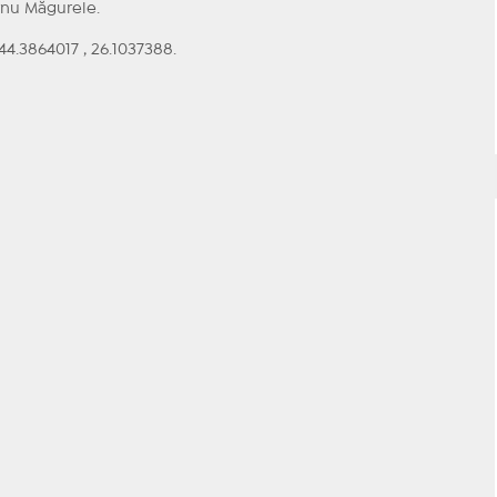
urnu Măgurele.
4.3864017 , 26.1037388.