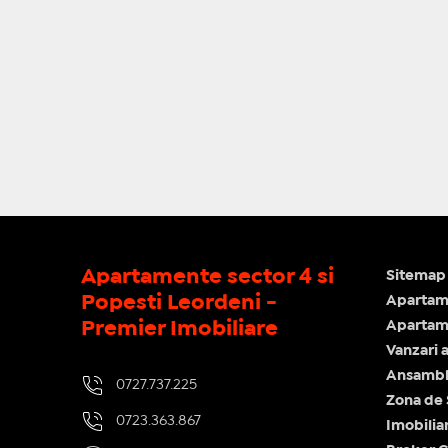
Apartamente sector 4 si
Sitemap 
Popesti Leordeni -
Apartam
Premier Imobiliare
Apartame
Vanzari 
Ansamblu
0727.737.225
Zona de
0723.363.867
Imobilia