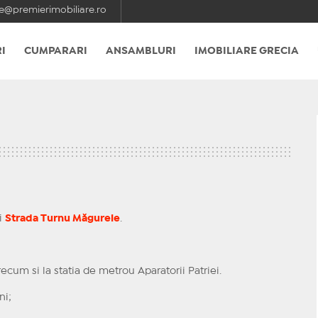
e@premierimobiliare.ro
I
CUMPARARI
ANSAMBLURI
IMOBILIARE GRECIA
i
Strada Turnu Măgurele
.
cum si la statia de metrou Aparatorii Patriei.
ni;