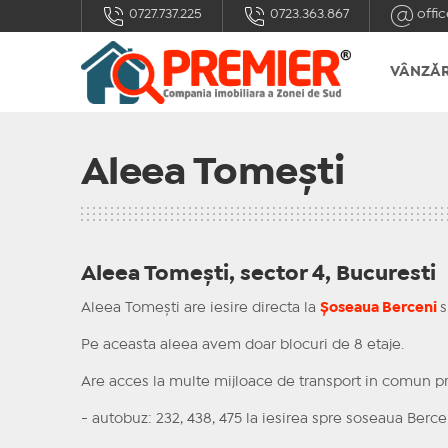
0727.737.225
0723.363.867
offic
VÂNZĂR
Aleea Tomeşti
Aleea Tomeşti, sector 4, Bucuresti
Aleea Tomeşti are iesire directa la
Şoseaua Berceni
s
Pe aceasta aleea avem doar blocuri de 8 etaje.
Are acces la multe mijloace de transport in comun pre
- autobuz: 232, 438, 475 la iesirea spre soseaua Berce